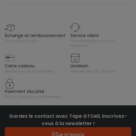
échange et remboursement
service client
sur toute la saison
par whatsapp, e-mail ou
téléphone
carte cadeau
livraison
des tonnes de possibilités !
gratuite dès 10€ d'achats
paiement sécurisé
par cb, paypal ou carte cadeau
Gardez le contact avec Tape à l’Oeil, inscrivez-
vous à la newsletter !
Je m'inscris