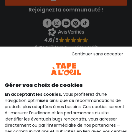
Rejoignez la communauté !
4.6/5
Basé sur 7 339 avis soumis à un contrôle
Voir l’attestation de confiance
Continuer sans accepter
Consulter les CGU
Téléchargez notre application
Découvrir notre application
Gérer vos choix de cookies
En acceptant les cookies,
vous profiterez d’une
navigation optimisée ainsi que de recommandations de
qui sommes-nous ?
produits plus adaptées à vos besoins. Ces cookies servent
à : mesurer l’audience et les performances du site,
besoin d'aide ?
identifier les éventuels bugs rencontrés, vous adresser —
directement ou par l’intermédiaire de nos
partenaires
—
le club fidélité
des communications et publicités en lien avec vos centres