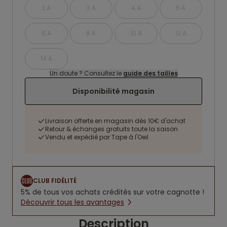
2 A
3 A
4 A
5 A
6 A
8 A
10 A
12 A
14 A
Un doute ? Consultez le
guide des tailles
Disponibilité magasin
Livraison offerte en magasin dès 10€ d'achat
Retour & échanges gratuits toute la saison
Vendu et expédié par Tape à l'Oeil
CLUB FIDÉLITÉ
5% de tous vos achats crédités sur votre cagnotte !
Découvrir tous les avantages
Description