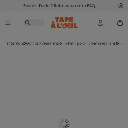
Besoin d'aide ? Retrouvez notre FAQ
Accéder au contenu
Sui
Pré
enfant
garçon
vêtements
t-shirt - polo - chemise
t-shirt
t-s