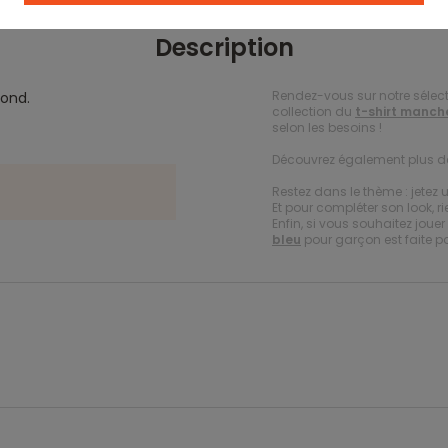
Description
Rendez-vous sur notre sélec
rond.
collection du
t-shirt manch
selon les besoins !
Découvrez également plus 
Restez dans le thème : jetez 
Et pour compléter son look, ri
Enfin, si vous souhaitez jou
bleu
pour garçon est faite p