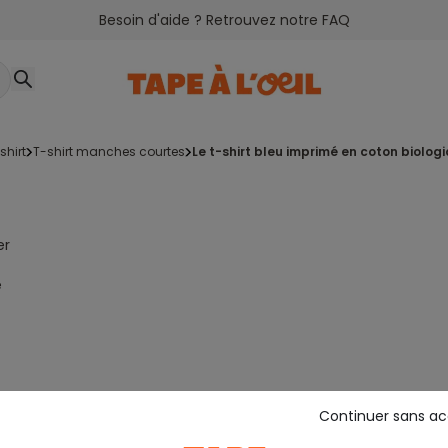
Besoin d'aide ? Retrouvez notre FAQ
-shirt
t-shirt manches courtes
le t-shirt bleu imprimé en coton biolog
er
e
Continuer sans a