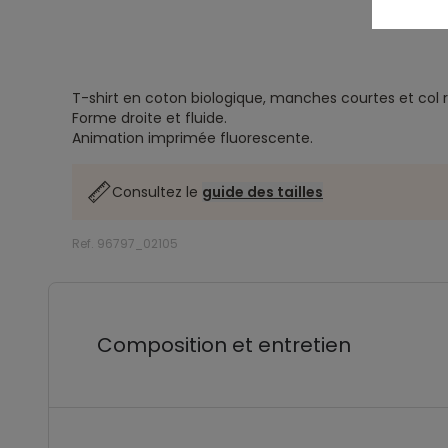
T-shirt en coton biologique, manches courtes et col 
Forme droite et fluide.
Animation imprimée fluorescente.
Consultez le
guide des tailles
Ref. 96797_02105
Composition et entretien