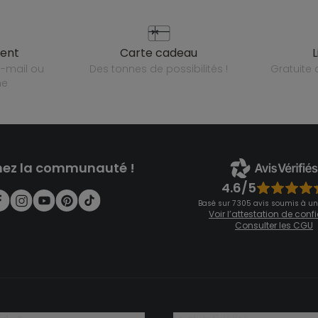
ient
carte cadeau
des tonnes de possibilités !
gratuit
ne
nez la communauté !
4.6/5
Basé sur 7 305 avis soumis à un
Voir l’attestation de con
Consulter les CGU