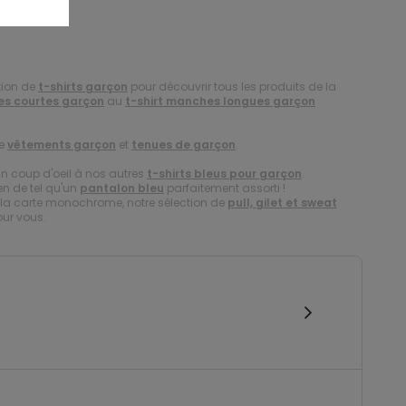
tion de
t-shirts garçon
pour découvrir tous les produits de la
es courtes garçon
au
t-shirt manches longues garçon
de
vêtements garçon
et
tenues de garçon
.
un coup d'oeil à nos autres
t-shirts bleus pour garçon
.
en de tel qu'un
pantalon bleu
parfaitement assorti !
er la carte monochrome, notre sélection de
pull, gilet et sweat
our vous.