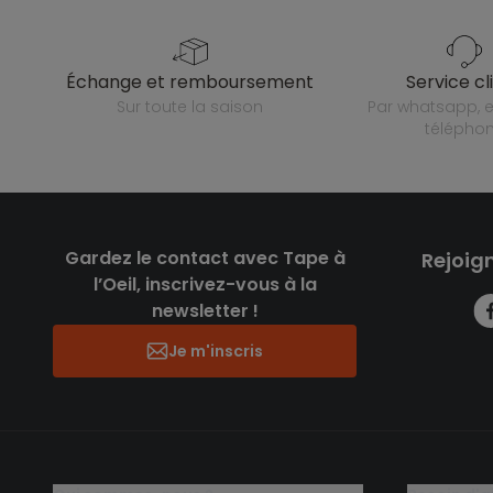
échange et remboursement
service cl
sur toute la saison
par whatsapp, e-mail ou
télépho
Gardez le contact avec Tape à
Rejoig
l’Oeil, inscrivez-vous à la
newsletter !
Je m'inscris