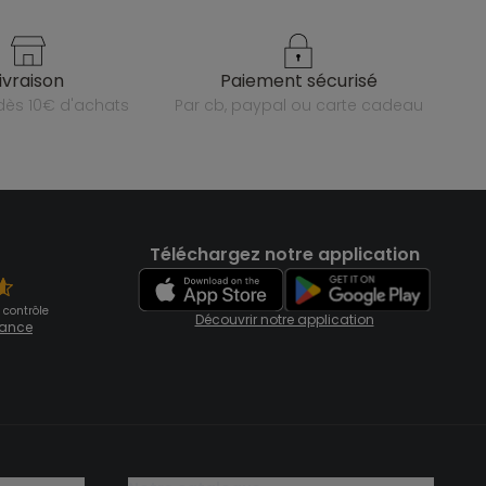
livraison
paiement sécurisé
e dès 10€ d'achats
par cb, paypal ou carte cadeau
Téléchargez notre application
 contrôle
Découvrir notre application
fiance