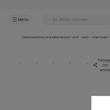
Accéder au contenu
Rechercher un produit
Menu
enfant
garçon
vêtements
t-shirt - polo - chemise
t
Partag
cet
articl