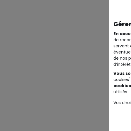
Gérer
En acce
de recom
servent 
éventuel
de nos
p
d’intérê
Vous so
cookies"
cookies
utilisés.
Vos choi