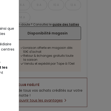
6 A
8 A
10 A
12 A
14 A
Un doute ? Consultez le
guide des tailles
ainsi que
Disponibilité magasin
ies
édiaire
Livraison offerte en magasin dès
 centres
10€ d'achat
Retour & échanges gratuits toute
la saison
e
Vendu et expédié par Tape à l'Oeil
 les
nt
CLUB FIDÉLITÉ
5% de tous vos achats crédités sur votre
cagnotte !
Découvrir tous les avantages