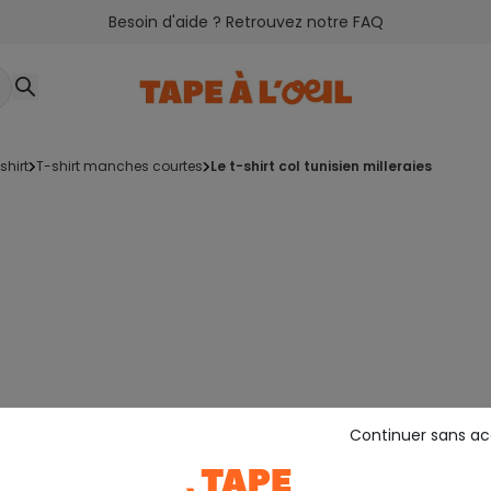
Besoin d'aide ? Retrouvez notre FAQ
-shirt
t-shirt manches courtes
le t-shirt col tunisien milleraies
Continuer sans a