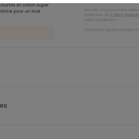
courtes et coton super
Rendez-vous sur notre sélec
poitrine pour un look
collection du
t-shirt manch
selon les besoins !
Découvrez également plus 
les