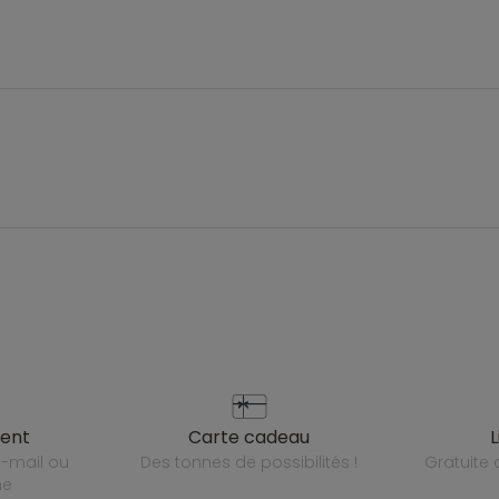
ient
carte cadeau
des tonnes de possibilités !
gratuit
ne