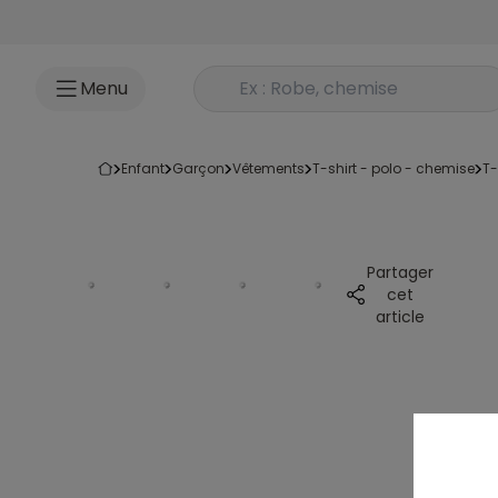
Accéder au contenu
Rechercher un produit
Menu
enfant
garçon
vêtements
t-shirt - polo - chemise
t
Partager
cet
article