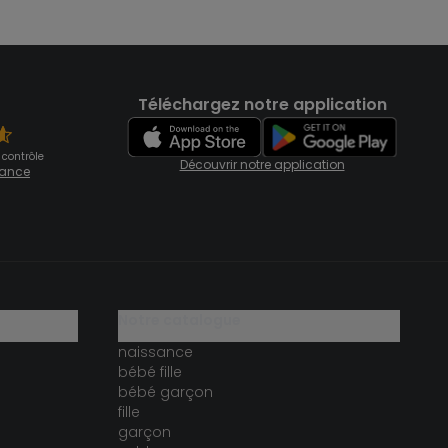
Téléchargez notre application
 contrôle
Découvrir notre application
fiance
notre catalogue
naissance
bébé fille
bébé garçon
fille
garçon