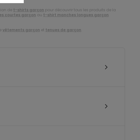
tion de
t-shirts garçon
pour découvrir tous les produits de la
es courtes garçon
au
t-shirt manches longues garçon
de
vêtements garçon
et
tenues de garçon
.