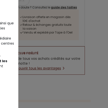
14 A
Un doute ? Consultez le
guide des tailles
Livraison offerte en magasin dès
10€ d'achat
ainsi que
Retour & échanges gratuits toute
ies
la saison
Vendu et expédié par Tape à l'Oeil
édiaire
 centres
CLUB FIDÉLITÉ
e
5% de tous vos achats crédités sur votre
 les
cagnotte !
nt
Découvrir tous les avantages