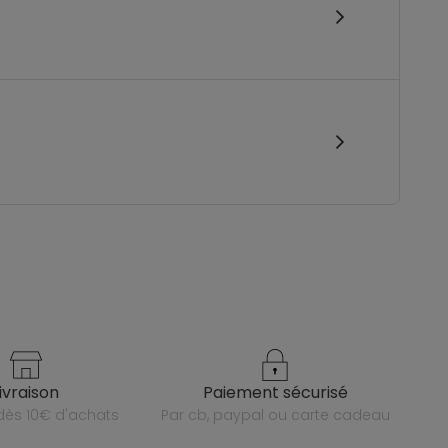
livraison
paiement sécurisé
e dès 10€ d'achats
par cb, paypal ou carte cadeau