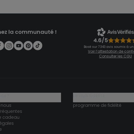
nez la communauté !
4.6/5
Basé sur 7 343 avis soumis à un
Voir l’attestation de con
Consulter les CGU
ide ?
le club fidélité
-nous
programme de fidélité
fréquentes
te cadeau
égales
e