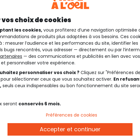
 vos choix de cookies
ptant les cookies,
vous profiterez d’une navigation optimisée 
mandations de produits plus adaptées à vos besoins. Ces cook
à : mesurer l’audience et les performances du site, identifier les
s bugs rencontrés, vous adresser — directement ou par l’interm
artenaires
— des communications et publicités en lien avec vos
t et personnaliser votre expérience.
uhaitez personnaliser vos choix ?
Cliquez sur "Préférences d
 pour sélectionner ceux que vous souhaitez activer.
En refusant
,
seuls ceux indispensables au bon fonctionnement du site sero
x seront
conservés 6 mois.
Description
Préférences de cookies
Accepter et continuer
es tenues estivales ! Col
Ref. 86269_C1057