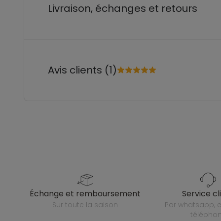
Livraison, échanges et retours
Avis clients (1)
échange et remboursement
service cl
sur toute la saison
par whatsapp, e-mail ou
télépho