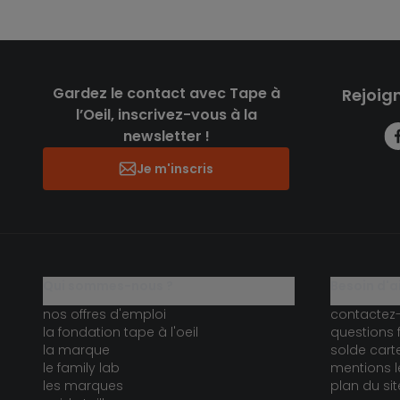
Gardez le contact avec Tape à
Rejoig
l’Oeil, inscrivez-vous à la
newsletter !
Je m'inscris
qui sommes-nous ?
besoin d'a
nos offres d'emploi
contactez
la fondation tape à l'oeil
questions 
la marque
solde car
le family lab
mentions l
les marques
plan du sit