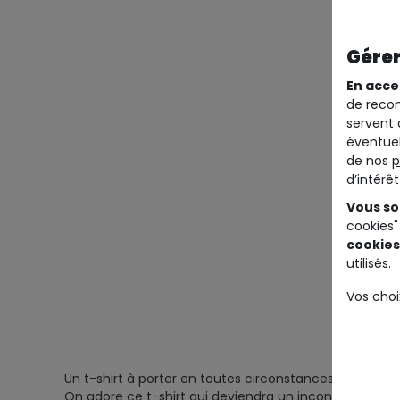
Gérer
En acce
de recom
servent 
éventuel
de nos
p
d’intérê
Vous so
cookies"
cookies
utilisés.
Vos choi
Un t-shirt à porter en toutes circonstances !
On adore ce t-shirt qui deviendra un incontournable d