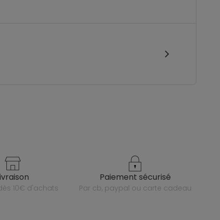
livraison
paiement sécurisé
e dès 10€ d'achats
par cb, paypal ou carte cadeau