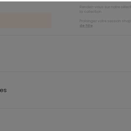
Rendez-vous sur notre sélec
la collection.
Prolongez votre session shopp
de fille
.
les