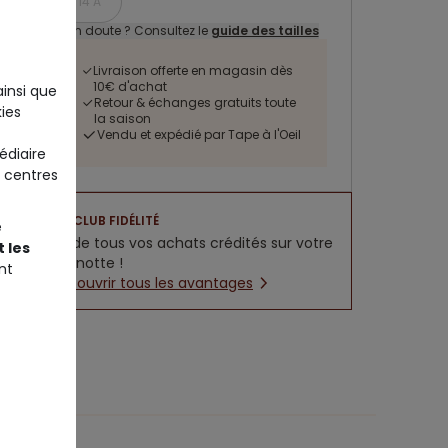
14 A
Un doute ? Consultez le
guide des tailles
Livraison offerte en magasin dès
10€ d'achat
ainsi que
Retour & échanges gratuits toute
ies
la saison
Vendu et expédié par Tape à l'Oeil
édiaire
 centres
CLUB FIDÉLITÉ
e
5% de tous vos achats crédités sur votre
 les
cagnotte !
nt
Découvrir tous les avantages