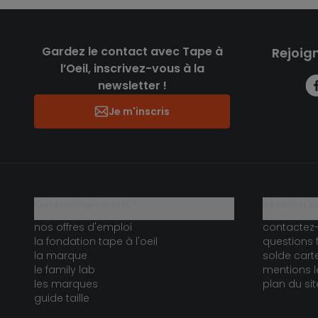
Gardez le contact avec Tape à
Rejoig
l’Oeil, inscrivez-vous à la
newsletter !
Je m'inscris
qui sommes-nous ?
besoin d'a
nos offres d'emploi
contactez
la fondation tape à l'oeil
questions 
la marque
solde car
le family lab
mentions l
les marques
plan du sit
guide taille