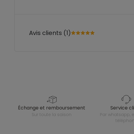
Avis clients (1)
échange et remboursement
service cl
sur toute la saison
par whatsapp, e-mail ou
télépho