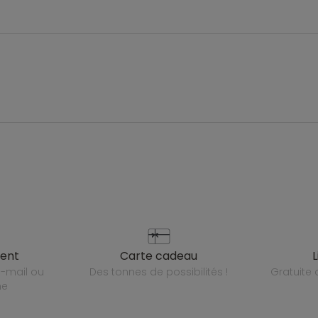
ient
carte cadeau
des tonnes de possibilités !
gratuit
ne