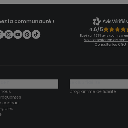
nez la communauté !
4.6/5
Basé sur 7 339 avis soumis à un
Voir l’attestation de con
Consulter les CGU
ide ?
le club fidélité
-nous
programme de fidélité
fréquentes
te cadeau
égales
e