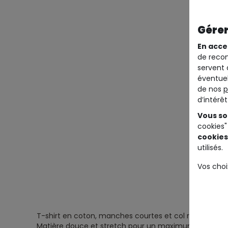
Gérer
En acce
de recom
servent 
éventuel
de nos
p
d’intérê
Vous so
cookies"
cookies
utilisés.
Vos choi
T-shirt en coton, manches courtes et col rond.
Matière douce et stretch pour un maximum de confo