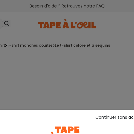
Besoin d'aide ? Retrouvez notre FAQ
hirt
t-shirt manches courtes
le t-shirt coloré et à sequins
Continuer sans a