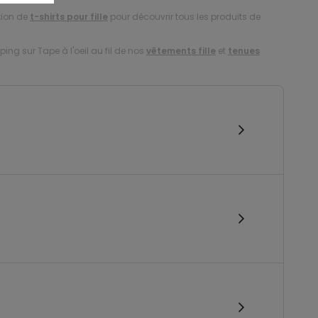
tion de
t-shirts pour fille
pour découvrir tous les produits de
ing sur Tape à l'oeil au fil de nos
vêtements fille
et
tenues