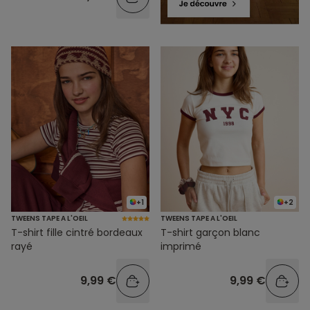
+1
+2
TWEENS TAPE A L'OEIL
TWEENS TAPE A L'OEIL
T-shirt fille cintré bordeaux
T-shirt garçon blanc
rayé
imprimé
9,99 €
9,99 €