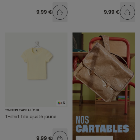
9,99 €
9,99 €
+5
TWEENS TAPE A L'OEIL
T-shirt fille ajusté jaune
9,99 €