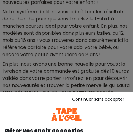
nouveautés parfaites pour votre enfant !
Notre système de filtre vous aide à trier les résultats
de recherche pour que vous trouviez le t-shirt à
manches courtes idéal pour votre enfant. En plus, nos
modèles sont disponibles dans plusieurs tailles, du 12
mois au 16 ans ! Vous trouverez donc assurément ici la
référence parfaite pour votre ado, votre bébé, ou
encore votre petite aventurière de 8 ans !
En plus, nous avons une bonne nouvelle pour vous : la
livraison de votre commande est gratuite dès 10 euros
validés dans votre panier ! Profitez-en pour découvrir
nos nouveautés et trouver la petite merveille qui saura
faire pétiller les yeux de votre petite girl adorée.
Continuer sans accepter
échange et remboursement
service client
sur toute la saison
par whatsapp, e-mail ou
téléphone
Gérer vos choix de cookies