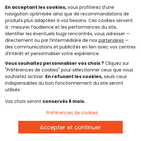
En acceptant les cookies,
vous profiterez d’une
navigation optimisée ainsi que de recommandations de
carte cadeau
livraison
des tonnes de possibilités !
gratuite dès 10€ d'achats
produits plus adaptées à vos besoins. Ces cookies servent
à : mesurer l’audience et les performances du site,
identifier les éventuels bugs rencontrés, vous adresser —
directement ou par l’intermédiaire de nos
partenaires
—
paiement sécurisé
par cb, paypal ou carte cadeau
des communications et publicités en lien avec vos centres
d’intérêt et personnaliser votre expérience.
Vous souhaitez personnaliser vos choix ?
Cliquez sur
Gardez le contact avec Tape à l’Oeil, inscrivez-
"Préférences de cookies" pour sélectionner ceux que vous
vous à la newsletter !
souhaitez activer.
En refusant les cookies,
seuls ceux
indispensables au bon fonctionnement du site seront
Je m'inscris
utilisés.
Rejoignez la communauté !
Vos choix seront
conservés 6 mois.
Préférences de cookies
Accepter et continuer
4.6/5
Basé sur 7 339 avis soumis à un contrôle