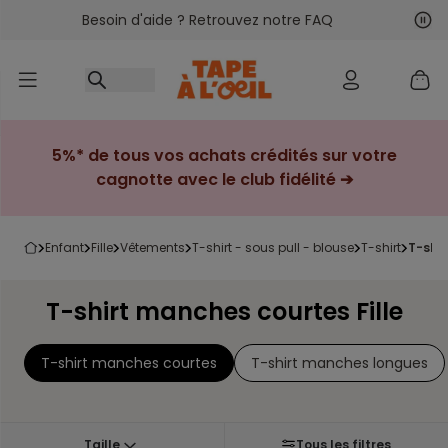
Besoin d'aide ? Retrouvez notre FAQ
Accéder au contenu
Sui
Pré
5%* de tous vos achats crédités sur votre
cagnotte avec le club fidélité ➔
enfant
fille
vêtements
t-shirt - sous pull - blouse
t-shirt
t-shi
T-shirt manches courtes Fille
T-shirt manches courtes
T-shirt manches longues
Taille
Tous les filtres