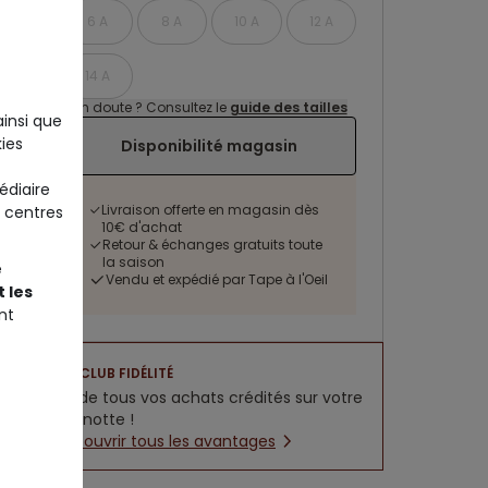
6 A
8 A
10 A
12 A
14 A
Un doute ? Consultez le
guide des tailles
ainsi que
ies
Disponibilité magasin
édiaire
Livraison offerte en magasin dès
 centres
10€ d'achat
Retour & échanges gratuits toute
la saison
e
Vendu et expédié par Tape à l'Oeil
 les
nt
CLUB FIDÉLITÉ
5% de tous vos achats crédités sur votre
cagnotte !
Découvrir tous les avantages