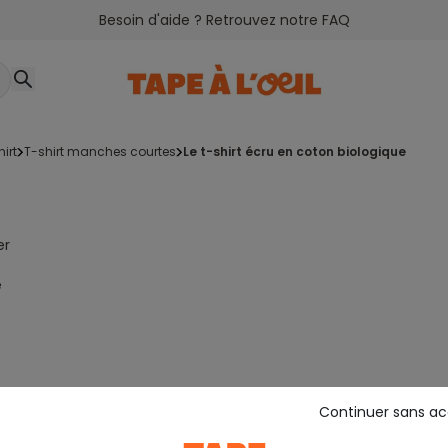
Besoin d'aide ? Retrouvez notre FAQ
hirt
t-shirt manches courtes
le t-shirt écru en coton biologique
er
e
Continuer sans a