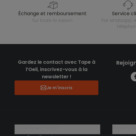
échange et remboursement
service cl
sur toute la saison
par whatsapp, e-mail ou
télépho
Gardez le contact avec Tape à
Rejoig
l’Oeil, inscrivez-vous à la
newsletter !
Je m'inscris
qui sommes-nous ?
besoin d'a