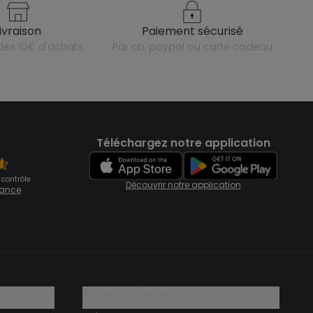
livraison
paiement sécurisé
e dès 10€ d'achats
par cb, paypal ou carte cadeau
Téléchargez notre application
 contrôle
Découvrir notre application
fiance
notre catalogue