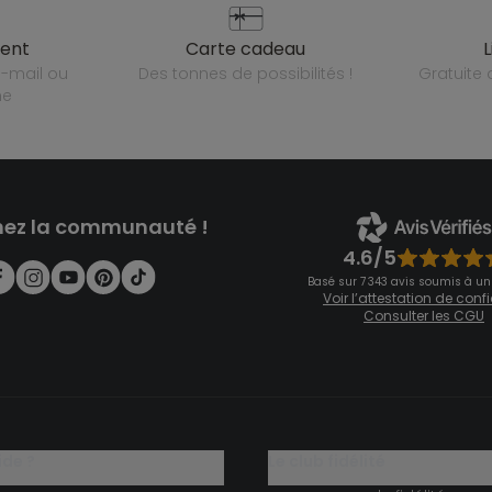
ient
carte cadeau
des tonnes de possibilités !
gratuit
ne
nez la communauté !
4.6/5
Basé sur 7 343 avis soumis à un
Voir l’attestation de con
Consulter les CGU
ide ?
le club fidélité