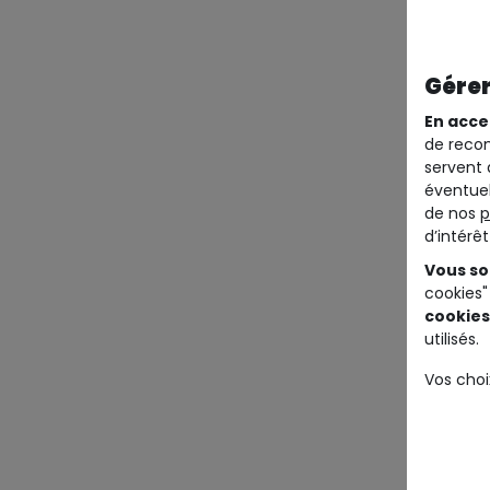
Gérer
En acce
de recom
servent 
éventuel
de nos
p
d’intérê
Vous so
cookies"
cookies
utilisés.
Vos choi