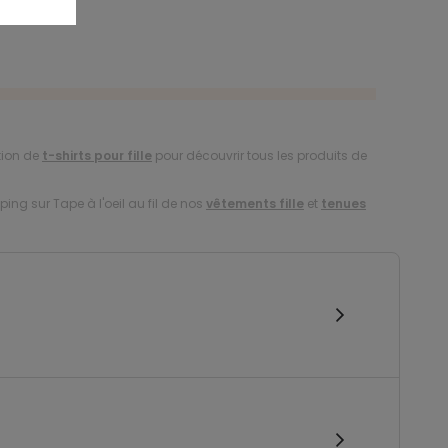
tion de
t-shirts pour fille
pour découvrir tous les produits de
ing sur Tape à l'oeil au fil de nos
vêtements fille
et
tenues