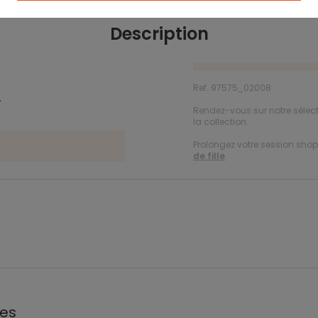
Description
Ref. 97575_02008
.
Rendez-vous sur notre sélec
la collection.
Prolongez votre session shopp
de fille
.
les