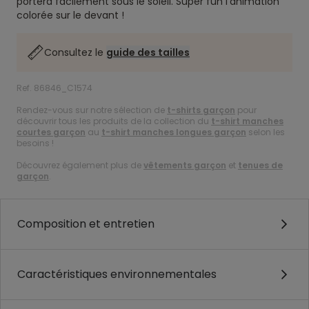
portera facilement sous le soleil. Super fun l’animation
colorée sur le devant !
Consultez le
guide des tailles
Ref. 86846_C1574
Rendez-vous sur notre sélection de
t-shirts garçon
pour
découvrir tous les produits de la collection du
t-shirt manches
courtes garçon
au
t-shirt manches longues garçon
selon les
besoins !
Découvrez également plus de
vêtements garçon
et
tenues de
garçon
.
Composition et entretien
Caractéristiques environnementales