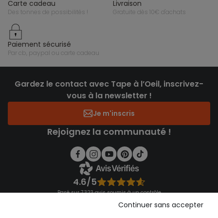
carte cadeau
livraison
des tonnes de possibilités !
gratuite dès 10€ d'achats
paiement sécurisé
par cb, paypal ou carte cadeau
Gardez le contact avec Tape à l’Oeil, inscrivez-
vous à la newsletter !
Je m'inscris
Rejoignez la communauté !
4.6/5
Basé sur 7 323 avis soumis à un contrôle
Voir l’attestation de confiance
Continuer sans accepter
Consulter les CGU
Téléchargez notre application