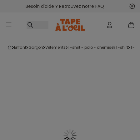
Besoin d'aide ? Retrouvez notre FAQ
Accéder au contenu
Sui
Pré
enfant
garçon
vêtements
t-shirt - polo - chemise
t-shirt
t-s