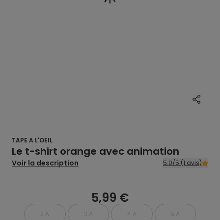
TAPE A L'OEIL
Le t-shirt orange avec animation
Voir la description
5.0/5 (1 avis)
5,99 €
2 A
3 A
4 A
5 A