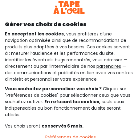
Découvrir notre application
Gérer vos choix de cookies
En acceptant les cookies,
vous profiterez d’une
navigation optimisée ainsi que de recommandations de
qui sommes-nous ?
produits plus adaptées à vos besoins. Ces cookies servent
à : mesurer l’audience et les performances du site,
besoin d'aide ?
identifier les éventuels bugs rencontrés, vous adresser —
directement ou par l’intermédiaire de nos
partenaires
—
le club fidélité
des communications et publicités en lien avec vos centres
d’intérêt et personnaliser votre expérience.
notre catalogue
Vous souhaitez personnaliser vos choix ?
Cliquez sur
"Préférences de cookies" pour sélectionner ceux que vous
souhaitez activer.
En refusant les cookies,
seuls ceux
indispensables au bon fonctionnement du site seront
Conditions générales de ventes et d'utilisation
Conditions d’utilisation des réseaux sociaux
utilisés.
Politique de confidentialité
*Conditions des offres
Vos choix seront
conservés 6 mois.
Cookies et données personnelles
Accessibilité : partiellement conforme
Préférences de cookies
Paramètres des cookies