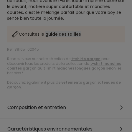
de soucis, nous avons le t-shirt idéal ! Imprimé coloré sur
le devant, matière super confortable et manches
courtes, c’est le mélange parfait pour que votre boy se
sente bien toute la journée.
Consultez le
guide des tailles
Ref. 88165_02045
Rendez-vous sur notre sélection de
t-shirts garçon
pour
découvrir tous les produits de la collection du
t-shirt manches
courtes garçon
au
t-shirt manches longues garçon
selon les
besoins !
Découvrez également plus de
vêtements garçon
et
tenues de
garçon
.
Composition et entretien
Caractéristiques environnementales