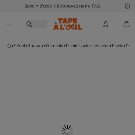
Besoin d'aide ? Retrouvez notre FAQ
Accéder au contenu
Sui
Pré
enfant
garçon
vêtements
t-shirt - polo - chemise
t-shirt
t-s