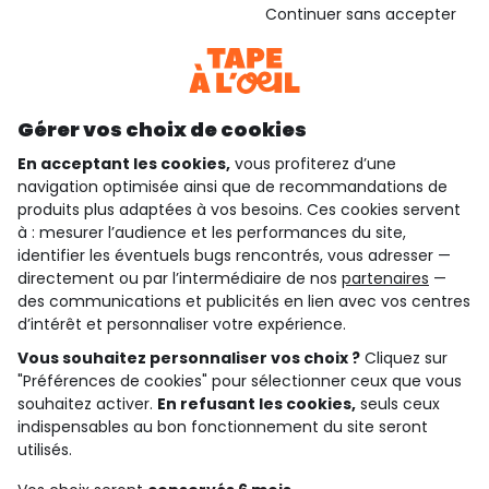
Voir l’attestation de confiance
Continuer sans accepter
Consulter les CGU
Téléchargez notre application
Découvrir notre application
Gérer vos choix de cookies
En acceptant les cookies,
vous profiterez d’une
navigation optimisée ainsi que de recommandations de
qui sommes-nous ?
produits plus adaptées à vos besoins. Ces cookies servent
à : mesurer l’audience et les performances du site,
besoin d'aide ?
identifier les éventuels bugs rencontrés, vous adresser —
directement ou par l’intermédiaire de nos
partenaires
—
le club fidélité
des communications et publicités en lien avec vos centres
d’intérêt et personnaliser votre expérience.
notre catalogue
Vous souhaitez personnaliser vos choix ?
Cliquez sur
"Préférences de cookies" pour sélectionner ceux que vous
souhaitez activer.
En refusant les cookies,
seuls ceux
indispensables au bon fonctionnement du site seront
Conditions générales de ventes et d'utilisation
Conditions d’utilisation des réseaux sociaux
utilisés.
Politique de confidentialité
*Conditions des offres