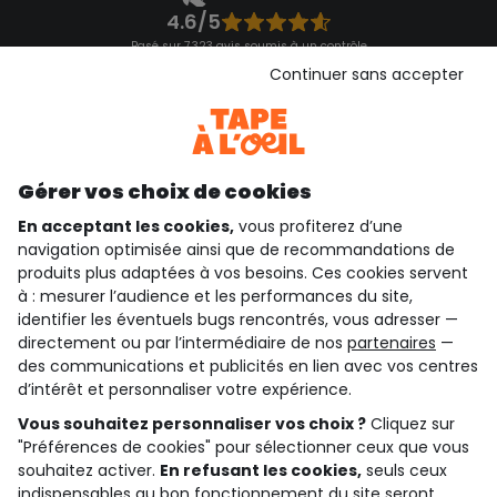
4.6/5
Basé sur 7 323 avis soumis à un contrôle
Voir l’attestation de confiance
Continuer sans accepter
Consulter les CGU
Téléchargez notre application
Découvrir notre application
Gérer vos choix de cookies
En acceptant les cookies,
vous profiterez d’une
navigation optimisée ainsi que de recommandations de
qui sommes-nous ?
produits plus adaptées à vos besoins. Ces cookies servent
à : mesurer l’audience et les performances du site,
besoin d'aide ?
identifier les éventuels bugs rencontrés, vous adresser —
directement ou par l’intermédiaire de nos
partenaires
—
le club fidélité
des communications et publicités en lien avec vos centres
d’intérêt et personnaliser votre expérience.
notre catalogue
Vous souhaitez personnaliser vos choix ?
Cliquez sur
"Préférences de cookies" pour sélectionner ceux que vous
souhaitez activer.
En refusant les cookies,
seuls ceux
indispensables au bon fonctionnement du site seront
Conditions générales de ventes et d'utilisation