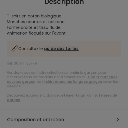
Description
T-shirt en coton biologique.
Manches courtes et col rond.
Forme droite et tissu fluide.
Animation floquée sur l'avant.
Consultez le
guide des tailles
Ref. 30194_02779
Rendez-vous sur notre sélection de
t-shirts garçon
pour
découvrir tous les produits de la collection du
t-shirt manches
courtes garçon
au
t-shirt manches longues garçon
selon les
besoins !
Découvrez également plus de
vêtements garçon
et
tenues de
garçon
.
Composition et entretien