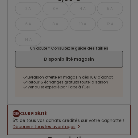
2 A
3 A
4 A
5 A
6 A
8 A
10 A
12 A
14 A
Un doute ? Consultez le
guide des tailles
Disponibilité magasin
Livraison offerte en magasin dès 10€ d'achat
Retour & échanges gratuits toute la saison
Vendu et expédié par Tape à l'Oeil
CLUB FIDÉLITÉ
5% de tous vos achats crédités sur votre cagnotte !
Découvrir tous les avantages