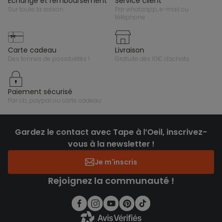
échange et remboursement
service client
sur toute la saison
par whatsapp, e-mail ou
téléphone
carte cadeau
livraison
des tonnes de possibilités !
gratuite dès 10€ d'achats
paiement sécurisé
par cb, paypal ou carte cadeau
Gardez le contact avec Tape à l’Oeil, inscrivez-
vous à la newsletter !
Je m'inscris
Rejoignez la communauté !