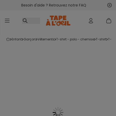
Besoin d'aide ? Retrouvez notre FAQ
Accéder au contenu
Sui
Pré
enfant
garçon
vêtements
t-shirt - polo - chemise
t-shirt
t-s