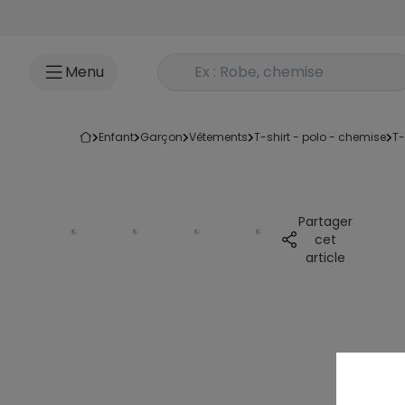
Accéder au contenu
Rechercher un produit
Menu
enfant
garçon
vêtements
t-shirt - polo - chemise
t
Partager
cet
article