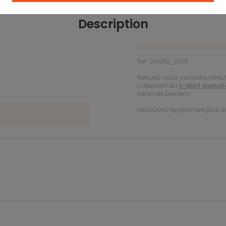
Description
Ref. 30480_01911
Rendez-vous sur notre sélec
collection du
t-shirt manch
selon les besoins !
Découvrez également plus 