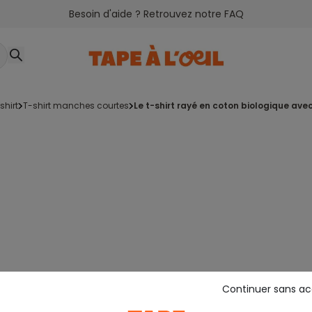
Besoin d'aide ? Retrouvez notre FAQ
-shirt
t-shirt manches courtes
le t-shirt rayé en coton biologique av
Continuer sans a