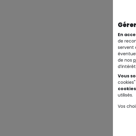
Gérer
En acce
de recom
servent 
éventuel
de nos
p
d’intérê
Vous so
cookies"
cookies
utilisés.
Vos choi