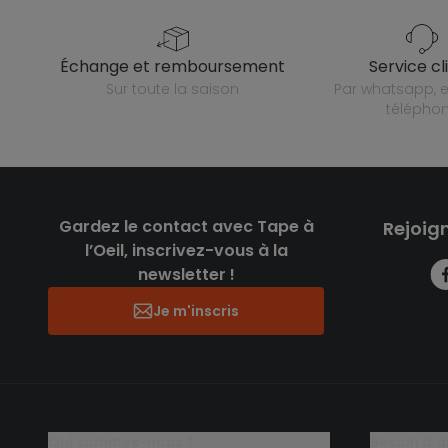
échange et remboursement
service cl
sur toute la saison
par whatsapp, e-mail ou
télépho
Gardez le contact avec Tape à
Rejoig
l’Oeil, inscrivez-vous à la
newsletter !
Je m'inscris
qui sommes-nous ?
besoin d'a