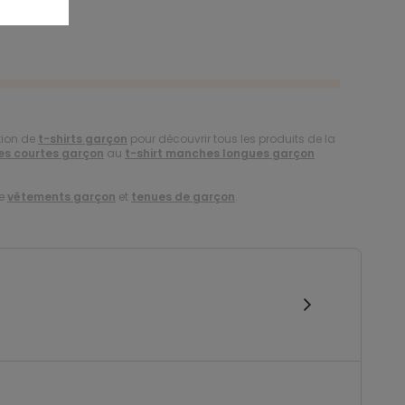
tion de
t-shirts garçon
pour découvrir tous les produits de la
es courtes garçon
au
t-shirt manches longues garçon
de
vêtements garçon
et
tenues de garçon
.