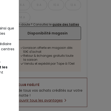
6 A
8 A
10 A
12 A
14 A
Un doute ? Consultez le
guide des tailles
ainsi que
Disponibilité magasin
ies
édiaire
Livraison offerte en magasin dès
 centres
10€ d'achat
Retour & échanges gratuits toute
la saison
e
Vendu et expédié par Tape à l'Oeil
 les
nt
CLUB FIDÉLITÉ
5% de tous vos achats crédités sur votre
cagnotte !
Découvrir tous les avantages