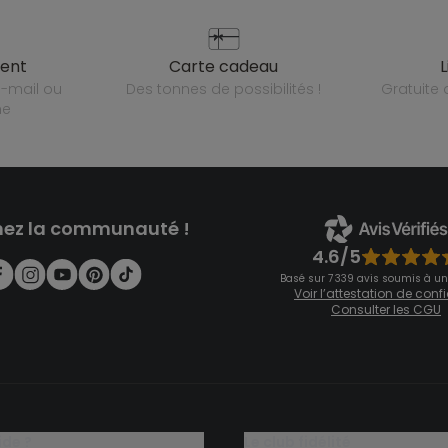
ient
carte cadeau
des tonnes de possibilités !
gratuit
ne
nez la communauté !
4.6/5
Basé sur 7 339 avis soumis à un
Voir l’attestation de con
Consulter les CGU
ide ?
le club fidélité