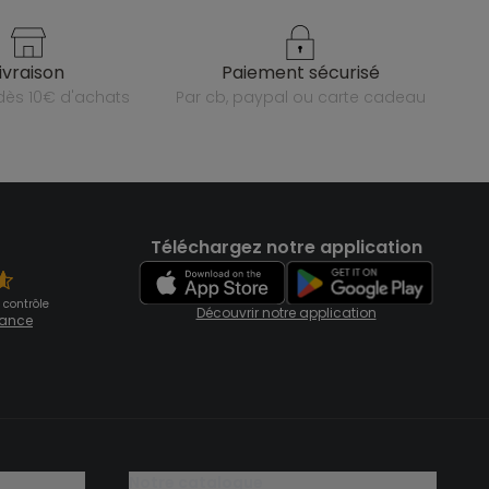
livraison
paiement sécurisé
e dès 10€ d'achats
par cb, paypal ou carte cadeau
Téléchargez notre application
 contrôle
Découvrir notre application
fiance
notre catalogue