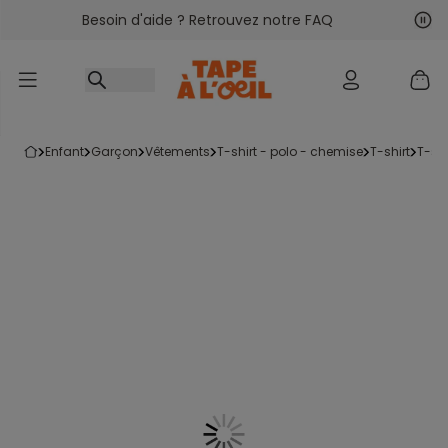
Besoin d'aide ? Retrouvez notre FAQ
Accéder au contenu
Sui
Pré
enfant
garçon
vêtements
t-shirt - polo - chemise
t-shirt
t-s