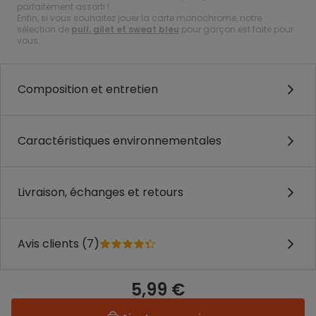
parfaitement assorti !
Enfin, si vous souhaitez jouer la carte monochrome, notre
sélection de
pull, gilet et sweat bleu
pour garçon est faite pour
vous.
Composition et entretien
Caractéristiques environnementales
Livraison, échanges et retours
Avis clients (7)
5,99 €