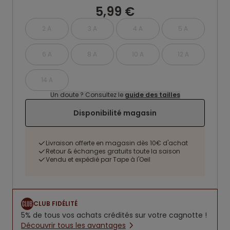
5,99 €
2 A
3 A
4 A
5 A
6 A
8 A
10 A
12 A
14 A
Un doute ? Consultez le
guide des tailles
Disponibilité magasin
Livraison offerte en magasin dès 10€ d'achat
Retour & échanges gratuits toute la saison
Vendu et expédié par Tape à l'Oeil
CLUB FIDÉLITÉ
5% de tous vos achats crédités sur votre cagnotte !
Découvrir tous les avantages