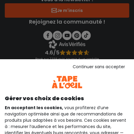
Je m'inscris
Rejoignez la communauté !
4.6/5
Basé sur 7 339 avis soumis à un contrôle
Voir l’attestation de confiance
Continuer sans accepter
Consulter les CGU
Téléchargez notre application
Découvrir notre application
Gérer vos choix de cookies
En acceptant les cookies,
vous profiterez d’une
navigation optimisée ainsi que de recommandations de
qui sommes-nous ?
produits plus adaptées à vos besoins. Ces cookies servent
à : mesurer l’audience et les performances du site,
besoin d'aide ?
identifier les éventuels bugs rencontrés, vous adresser —