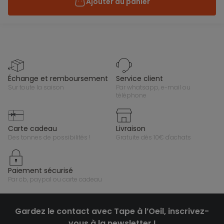
Ajouter au panier
échange et remboursement
service client
sur toute la saison
par whatsapp, e-mail ou
téléphone
carte cadeau
livraison
des tonnes de possibilités !
gratuite dès 10€ d'achats
paiement sécurisé
par cb, paypal ou carte cadeau
Gardez le contact avec Tape à l’Oeil, inscrivez-
vous à la newsletter !