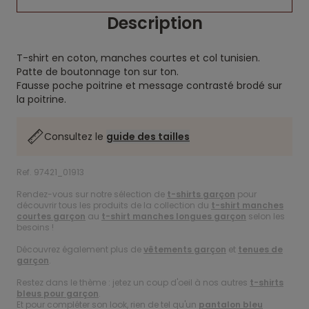
Description
T-shirt en coton, manches courtes et col tunisien.
Patte de boutonnage ton sur ton.
Fausse poche poitrine et message contrasté brodé sur
la poitrine.
Consultez le
guide des tailles
Ref. 97421_01913
Rendez-vous sur notre sélection de
t-shirts garçon
pour
découvrir tous les produits de la collection du
t-shirt manches
courtes garçon
au
t-shirt manches longues garçon
selon les
besoins !
Découvrez également plus de
vêtements garçon
et
tenues de
garçon
.
Restez dans le thème : jetez un coup d'oeil à nos autres
t-shirts
bleus pour garçon
.
Et pour compléter son look, rien de tel qu'un
pantalon bleu