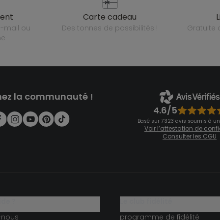
ient
carte cadeau
des tonnes de possibilités !
gratuit
ne
nez la communauté !
4.6/5
Basé sur 7 323 avis soumis à un
Voir l’attestation de con
Consulter les CGU
ide ?
le club fidélité
-nous
programme de fidélité