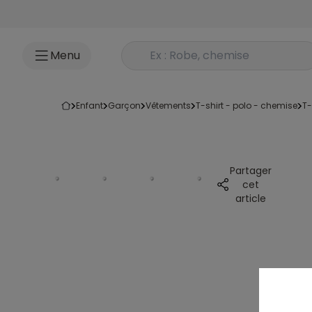
Accéder au contenu
Rechercher un produit
Menu
enfant
garçon
vêtements
t-shirt - polo - chemise
t
Partager
cet
article