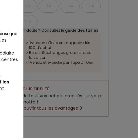
6 A
8 A
10 A
12 A
14 A
Un doute ? Consultez le
guide des tailles
ainsi que
ies
Livraison offerte en magasin dès
10€ d'achat
Retour & échanges gratuits toute
édiaire
la saison
 centres
Vendu et expédié par Tape à l'Oeil
e
 les
nt
CLUB FIDÉLITÉ
5% de tous vos achats crédités sur votre
cagnotte !
Découvrir tous les avantages