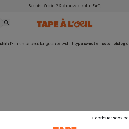
Besoin d'aide ? Retrouvez notre FAQ
-shirt
t-shirt manches longues
le t-shirt type sweat en coton biologi
Continuer sans a