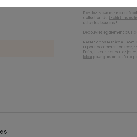
Rendez-vous sur notre sélec
collection du
t-shirt manch
selon les besoins !
Découvrez également plus 
Restez dans le thème : jetez 
Et pour compléter son look, ri
Enfin, si vous souhaitez jou
bleu
pour garçon est faite p
les