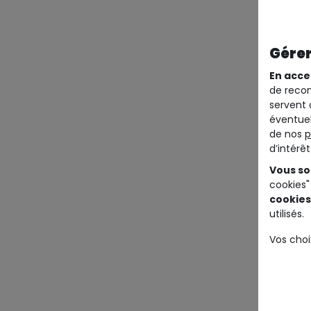
Gérer
En acce
de recom
servent 
éventuel
de nos
p
d’intérê
Vous so
cookies"
cookies
utilisés.
Vos choi