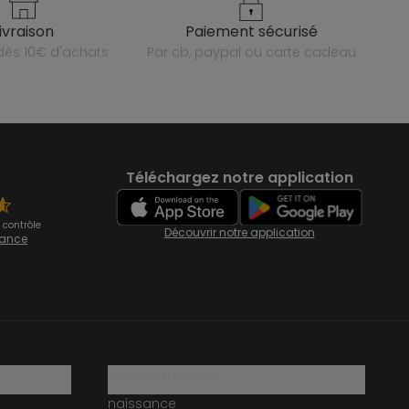
livraison
paiement sécurisé
e dès 10€ d'achats
par cb, paypal ou carte cadeau
Téléchargez notre application
 contrôle
Découvrir notre application
fiance
notre catalogue
naissance