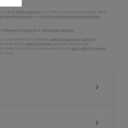
tion de
t-shirts garçon
pour découvrir tous les produits de la
es courtes garçon
au
t-shirt manches longues garçon
de
vêtements garçon
et
tenues de garçon
.
un coup d'oeil à nos autres
t-shirts bleus pour garçon
.
en de tel qu'un
pantalon bleu
parfaitement assorti !
er la carte monochrome, notre sélection de
pull, gilet et sweat
our vous.