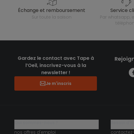
échange et remboursement
service cl
sur toute la saison
par whatsapp, e-mail ou
télépho
Gardez le contact avec Tape à
Rejoig
l’Oeil, inscrivez-vous à la
newsletter !
Je m'inscris
qui sommes-nous ?
besoin d'a
nos offres d'emploi
contactez