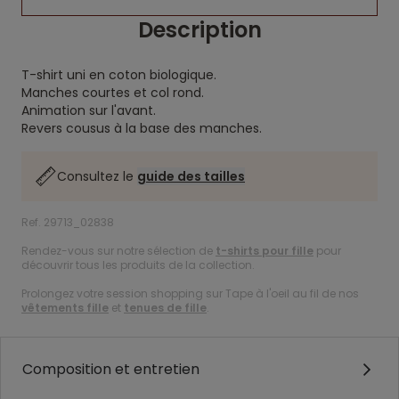
Description
T-shirt uni en coton biologique.
Manches courtes et col rond.
Animation sur l'avant.
Revers cousus à la base des manches.
Consultez le
guide des tailles
Ref. 29713_02838
Rendez-vous sur notre sélection de
t-shirts pour fille
pour
découvrir tous les produits de la collection.
Prolongez votre session shopping sur Tape à l'oeil au fil de nos
vêtements fille
et
tenues de fille
.
Composition et entretien