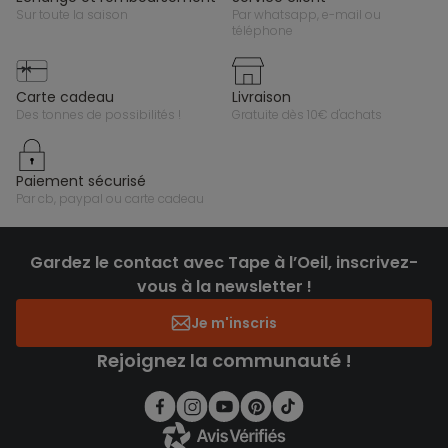
sur toute la saison
par whatsapp, e-mail ou
téléphone
carte cadeau
livraison
des tonnes de possibilités !
gratuite dès 10€ d'achats
paiement sécurisé
par cb, paypal ou carte cadeau
Gardez le contact avec Tape à l’Oeil, inscrivez-
vous à la newsletter !
Je m'inscris
Rejoignez la communauté !