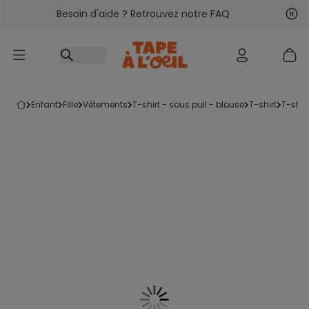
Besoin d'aide ? Retrouvez notre FAQ
Accéder au contenu
Sui
Pré
enfant
fille
vêtements
t-shirt - sous pull - blouse
t-shirt
t-shi