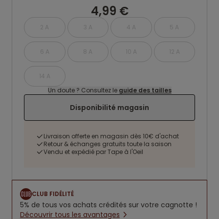
4,99 €
2 A
3 A
4 A
5 A
6 A
8 A
10 A
12 A
14 A
Un doute ? Consultez le
guide des tailles
Disponibilité magasin
Livraison offerte en magasin dès 10€ d'achat
Retour & échanges gratuits toute la saison
Vendu et expédié par Tape à l'Oeil
CLUB FIDÉLITÉ
5% de tous vos achats crédités sur votre cagnotte !
Découvrir tous les avantages