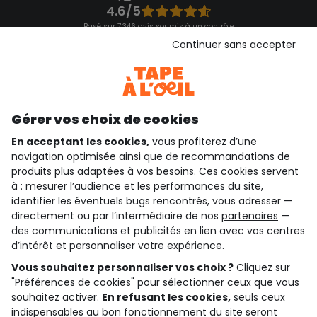
4.6/5
Basé sur 7 346 avis soumis à un contrôle
Voir l’attestation de confiance
Continuer sans accepter
Consulter les CGU
Téléchargez notre application
Découvrir notre application
Gérer vos choix de cookies
En acceptant les cookies,
vous profiterez d’une
navigation optimisée ainsi que de recommandations de
qui sommes-nous ?
produits plus adaptées à vos besoins. Ces cookies servent
à : mesurer l’audience et les performances du site,
besoin d'aide ?
identifier les éventuels bugs rencontrés, vous adresser —
directement ou par l’intermédiaire de nos
partenaires
—
le club fidélité
des communications et publicités en lien avec vos centres
d’intérêt et personnaliser votre expérience.
notre catalogue
Vous souhaitez personnaliser vos choix ?
Cliquez sur
"Préférences de cookies" pour sélectionner ceux que vous
souhaitez activer.
En refusant les cookies,
seuls ceux
indispensables au bon fonctionnement du site seront
Conditions générales de ventes et d'utilisation