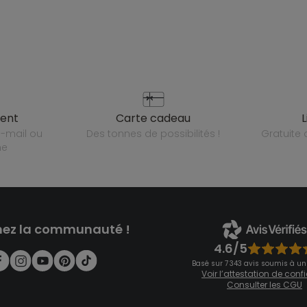
ient
carte cadeau
des tonnes de possibilités !
gratuit
ne
nez la communauté !
4.6/5
Basé sur 7 343 avis soumis à un
Voir l’attestation de con
Consulter les CGU