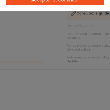
Consultez le
guide 
Ref. 32522_01937
Rendez-vous sur notre colle
collection.
Rendez-vous sur notre colle
de la collection.
Prolongez votre session shopp
de fille
.