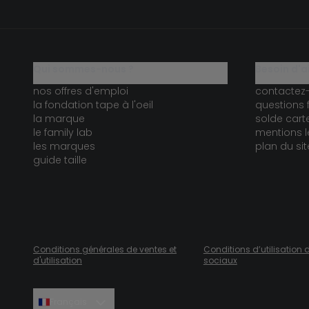
qui sommes-nous ?
besoin d'a
nos offres d'emploi
contactez
la fondation tape à l'oeil
questions 
la marque
solde car
le family lab
mentions l
les marques
plan du sit
guide taille
Conditions générales de ventes et
Conditions d’utilisation 
d'utilisation
sociaux
Français