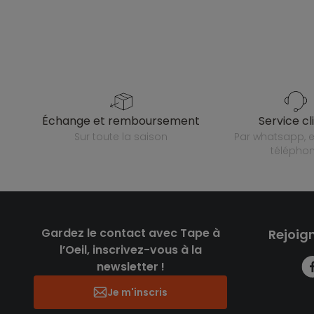
échange et remboursement
service cl
sur toute la saison
par whatsapp, e-mail ou
télépho
Gardez le contact avec Tape à
Rejoig
l’Oeil, inscrivez-vous à la
newsletter !
Je m'inscris