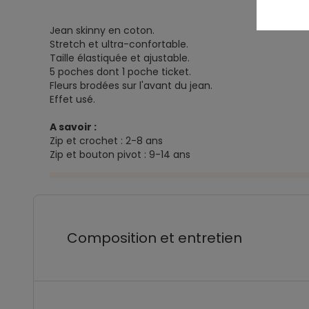
Jean skinny en coton.
Stretch et ultra-confortable.
Taille élastiquée et ajustable.
5 poches dont 1 poche ticket.
Fleurs brodées sur l'avant du jean.
Effet usé.
A savoir :
Zip et crochet : 2-8 ans
Zip et bouton pivot : 9-14 ans
Composition et entretien