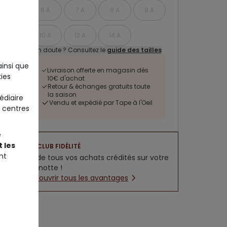
6 A
7 A
8 A
9 A
10 A
12 A
14 A
Un doute ? Consultez le
guide des tailles
ainsi que
Livraison offerte en magasin dès
ies
10€ d'achat
Retour & échanges gratuits toute
la saison
édiaire
Vendu et expédié par Tape à l'Oeil
 centres
e
 les
CLUB FIDÉLITÉ
nt
5% de tous vos achats crédités sur votre
cagnotte !
Découvrir tous les avantages