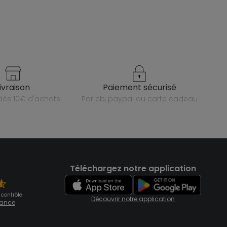
livraison
paiement sécurisé
e dès 10€ d'achats
par cb, paypal ou carte cadeau
Téléchargez notre application
 contrôle
Découvrir notre application
fiance