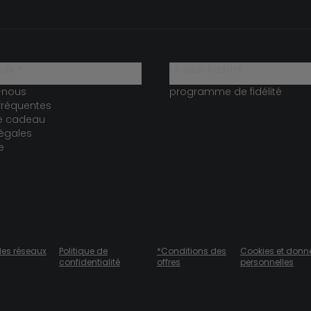
ide ?
le club fidélité
-nous
programme de fidélité
fréquentes
te cadeau
égales
e
des réseaux
Politique de
*Conditions des
Cookies et donn
confidentialité
offres
personnelles