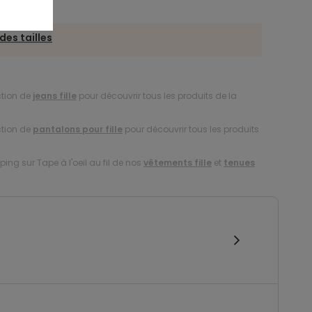
des tailles
ction de
jeans fille
pour découvrir tous les produits de la
ction de
pantalons pour fille
pour découvrir tous les produits
ing sur Tape à l'oeil au fil de nos
vêtements fille
et
tenues