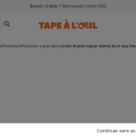
Besoin d'aide ? Retrouvez notre FAQ
t
pantalon
pantalon super skinny
léa le jean super skinny brut aux fl
Continuer sans a