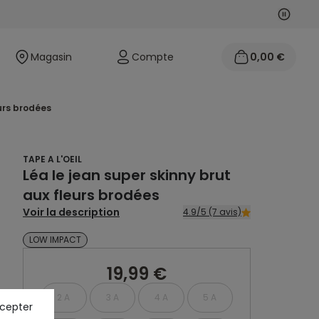
Suivan
Précéd
Magasin
Compte
0,00 €
eurs brodées
TAPE A L'OEIL
Léa le jean super skinny brut
aux fleurs brodées
Voir la description
4.9/5 (7 avis)
LOW IMPACT
19,99 €
2 A
3 A
4 A
5 A
ccepter