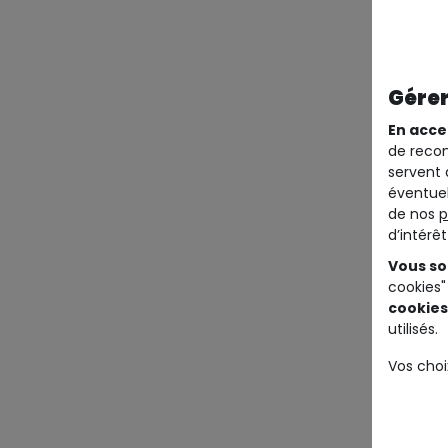
Gérer
En acce
de recom
servent 
éventuel
de nos
p
d’intérê
Vous so
cookies"
cookies
utilisés.
Vos choi