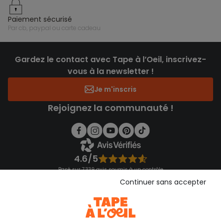
paiement sécurisé
par cb, paypal ou carte cadeau
Gardez le contact avec Tape à l’Oeil, inscrivez-
vous à la newsletter !
Je m'inscris
Rejoignez la communauté !
4.6/5
Basé sur 7 339 avis soumis à un contrôle
Voir l’attestation de confiance
Continuer sans accepter
Consulter les CGU
Téléchargez notre application