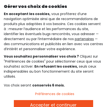
Découvrir notre application
Gérer vos choix de cookies
En acceptant les cookies,
vous profiterez d’une
navigation optimisée ainsi que de recommandations de
qui sommes-nous ?
produits plus adaptées à vos besoins. Ces cookies servent
à : mesurer l’audience et les performances du site,
besoin d'aide ?
identifier les éventuels bugs rencontrés, vous adresser —
directement ou par l’intermédiaire de nos
partenaires
—
le club fidélité
des communications et publicités en lien avec vos centres
d’intérêt et personnaliser votre expérience.
notre catalogue
Vous souhaitez personnaliser vos choix ?
Cliquez sur
"Préférences de cookies" pour sélectionner ceux que vous
souhaitez activer.
En refusant les cookies,
seuls ceux
indispensables au bon fonctionnement du site seront
Conditions générales de ventes et d'utilisation
Conditions d’utilisation des réseaux sociaux
utilisés.
Politique de confidentialité
*Conditions des offres
Vos choix seront
conservés 6 mois.
Cookies et données personnelles
Accessibilité : partiellement conforme
Préférences de cookies
Paramètres des cookies
Accepter et continuer