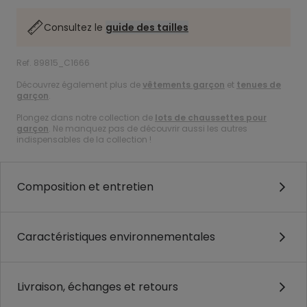
Consultez le
guide des tailles
Ref. 89815_C1666
Découvrez également plus de
vêtements garçon
et
tenues de
garçon
.
Plongez dans notre collection de
lots de chaussettes pour
garçon
. Ne manquez pas de découvrir aussi les autres
indispensables de la collection !
Composition et entretien
Caractéristiques environnementales
Livraison, échanges et retours