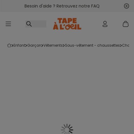
Besoin d'aide ? Retrouvez notre FAQ
Accéder au contenu
Sui
Pré
enfant
garçon
vêtements
sous-vêtement - chaussettes
chau