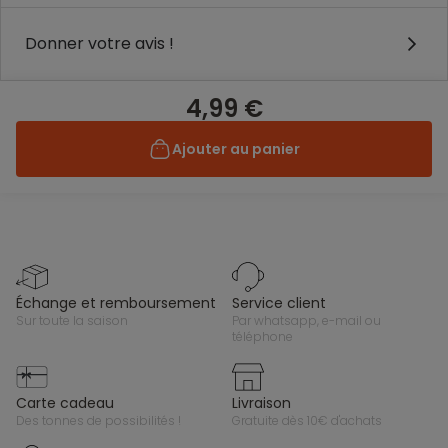
Donner votre avis !
4,99 €
Ajouter au panier
échange et remboursement
service client
sur toute la saison
par whatsapp, e-mail ou
téléphone
carte cadeau
livraison
des tonnes de possibilités !
gratuite dès 10€ d'achats