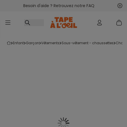
Besoin d'aide ? Retrouvez notre FAQ
Accéder au contenu
Sui
Pré
enfant
garçon
vêtements
sous-vêtement - chaussettes
chau