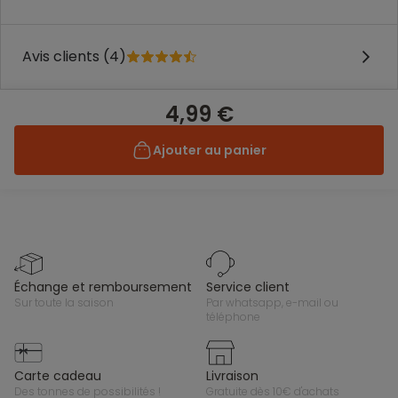
Avis clients (4)
4,99 €
Ajouter au panier
échange et remboursement
service client
sur toute la saison
par whatsapp, e-mail ou
téléphone
carte cadeau
livraison
des tonnes de possibilités !
gratuite dès 10€ d'achats