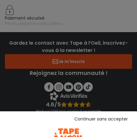
paiement sécurisé
par cb, paypal ou carte cadeau
Gardez le contact avec Tape à l’Oeil, inscrivez-
vous à la newsletter !
Je m'inscris
Rejoignez la communauté !
4.6/5
Basé sur 7 343 avis soumis à un contrôle
Voir l’attestation de confiance
Continuer sans accepter
Consulter les CGU
Téléchargez notre application