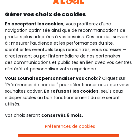
Découvrir notre application
Gérer vos choix de cookies
En acceptant les cookies,
vous profiterez d’une
navigation optimisée ainsi que de recommandations de
qui sommes-nous ?
produits plus adaptées à vos besoins. Ces cookies servent
à : mesurer l’audience et les performances du site,
besoin d'aide ?
identifier les éventuels bugs rencontrés, vous adresser —
directement ou par l’intermédiaire de nos
partenaires
—
le club fidélité
des communications et publicités en lien avec vos centres
d’intérêt et personnaliser votre expérience.
notre catalogue
Vous souhaitez personnaliser vos choix ?
Cliquez sur
"Préférences de cookies" pour sélectionner ceux que vous
souhaitez activer.
En refusant les cookies,
seuls ceux
indispensables au bon fonctionnement du site seront
Conditions générales de ventes et d'utilisation
Conditions d’utilisation des réseaux sociaux
utilisés.
Politique de confidentialité
*Conditions des offres
Vos choix seront
conservés 6 mois.
Cookies et données personnelles
Accessibilité : partiellement conforme
Préférences de cookies
Paramètres des cookies