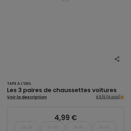
TAPE A L'OEIL
Les 3 paires de chaussettes voitures
Voir la description
4.5/5 (4 avis)
4,99 €
24-26
27-30
31-34
35-37