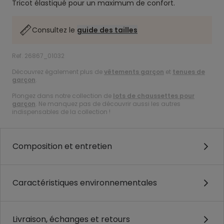
Tricot élastiqué pour un maximum de confort.
Consultez le
guide des tailles
Ref. 26867_01032
Découvrez également plus de
vêtements garçon
et
tenues de
garçon
.
Plongez dans notre collection de
lots de chaussettes pour
garçon
. Ne manquez pas de découvrir aussi les autres
indispensables de la collection !
Composition et entretien
Caractéristiques environnementales
Livraison, échanges et retours