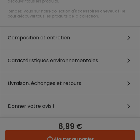
découvrir tous les produits.
Rendez-vous sur notre collection d'
accessoires cheveux fille
pour découvrir tous les produits de la collection.
Composition et entretien
Caractéristiques environnementales
Livraison, échanges et retours
Donner votre avis !
6,99 €
Ajouter au panier