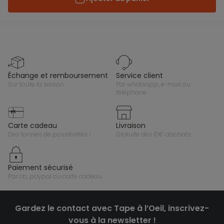
échange et remboursement
service client
sur toute la saison
par whatsapp, e-mail ou
téléphone
carte cadeau
livraison
des tonnes de possibilités !
gratuite dès 10€ d'achats
paiement sécurisé
par cb, paypal ou carte cadeau
Gardez le contact avec Tape à l’Oeil, inscrivez-
vous à la newsletter !