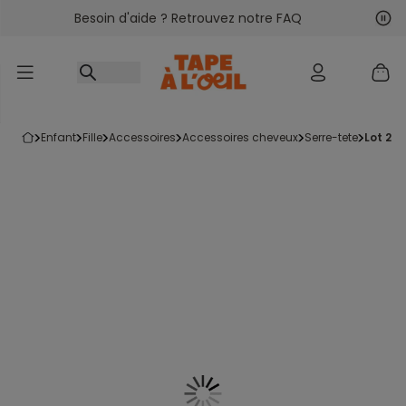
Besoin d'aide ? Retrouvez notre FAQ
Accéder au contenu
Sui
Pré
enfant
fille
accessoires
accessoires cheveux
serre-tete
lot 2 