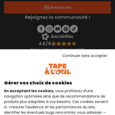
Je m'inscris
Rejoignez la communauté !
4.6/5
Basé sur 7 343 avis soumis à un contrôle
Voir l’attestation de confiance
Continuer sans accepter
Consulter les CGU
Téléchargez notre application
Découvrir notre application
Gérer vos choix de cookies
En acceptant les cookies,
vous profiterez d’une
navigation optimisée ainsi que de recommandations de
qui sommes-nous ?
produits plus adaptées à vos besoins. Ces cookies servent
à : mesurer l’audience et les performances du site,
besoin d'aide ?
identifier les éventuels bugs rencontrés, vous adresser —