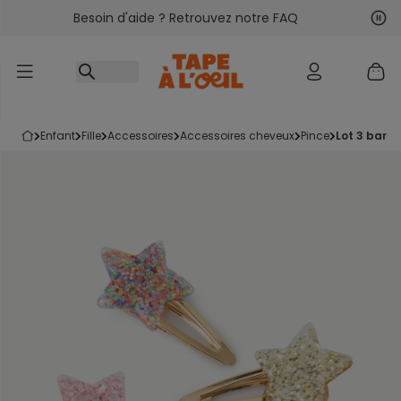
Besoin d'aide ? Retrouvez notre FAQ
Accéder au contenu
Sui
Pré
enfant
fille
accessoires
accessoires cheveux
pince
lot 3 barre