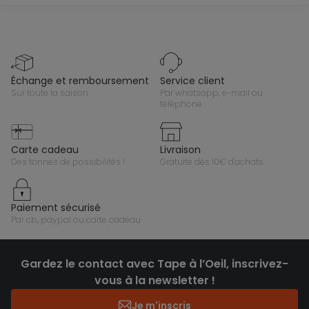
échange et remboursement
service client
sur toute la saison
par whatsapp, e-mail ou
téléphone
carte cadeau
livraison
des tonnes de possibilités !
gratuite dès 10€ d'achats
paiement sécurisé
par cb, paypal ou carte cadeau
Gardez le contact avec Tape à l’Oeil, inscrivez-
vous à la newsletter !
Je m'inscris