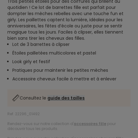
Trois petites étoiles pour des coiffures qui brillent au
quotidien ! Ce lot de barrettes fille est parfait pour
dompter les mèches rebelles avec une touche fun et
girly. Les paillettes captent la lumière, idéales pour les
anniversaires, les fêtes d’école ou juste pour se sentir
magique tous les jours. Faciles à clipser, elles tiennent
bien sans tirer les cheveux des filles.
Lot de 3 barrettes à clipser
Étoiles pailletées multicolores et pastel
Look girly et festif
Pratiques pour maintenir les petites mèches
Accessoire cheveux facile à mettre et à enlever
Consultez le
guide des tailles
Ref. 22296_01492
Rendez-vous sur notre collection d'
accessoires fille
pour
découvrir tous les produits.