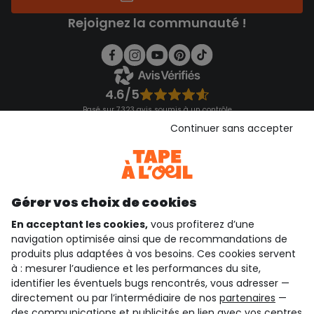
Rejoignez la communauté !
4.6/5
Basé sur 7 323 avis soumis à un contrôle
Voir l’attestation de confiance
Continuer sans accepter
Consulter les CGU
Téléchargez notre application
Découvrir notre application
Gérer vos choix de cookies
En acceptant les cookies,
vous profiterez d’une
navigation optimisée ainsi que de recommandations de
qui sommes-nous ?
produits plus adaptées à vos besoins. Ces cookies servent
à : mesurer l’audience et les performances du site,
besoin d'aide ?
identifier les éventuels bugs rencontrés, vous adresser —
directement ou par l’intermédiaire de nos
partenaires
—
le club fidélité
des communications et publicités en lien avec vos centres