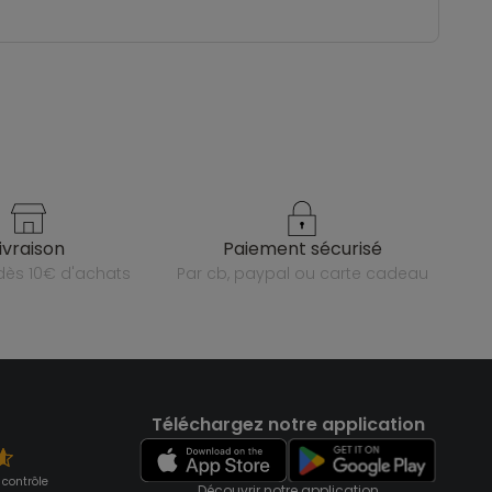
livraison
paiement sécurisé
e dès 10€ d'achats
par cb, paypal ou carte cadeau
Téléchargez notre application
 contrôle
Découvrir notre application