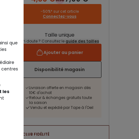
-50%* sur cet article
Connectez-vous
Taille unique
Un doute ? Consultez le
guide des tailles
ainsi que
ies
Ajouter au panier
édiaire
 centres
Disponibilité magasin
e
Livraison offerte en magasin dès
 les
10€ d'achat
nt
Retour & échanges gratuits toute
la saison
Vendu et expédié par Tape à l'Oeil
CLUB FIDÉLITÉ