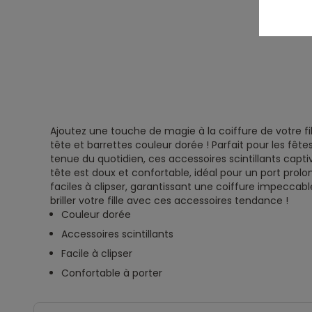
Ajoutez une touche de magie à la coiffure de votre fil
tête et barrettes couleur dorée ! Parfait pour les fêt
tenue du quotidien, ces accessoires scintillants captiv
tête est doux et confortable, idéal pour un port prolo
faciles à clipser, garantissant une coiffure impeccable
briller votre fille avec ces accessoires tendance !
Couleur dorée
Accessoires scintillants
Facile à clipser
Confortable à porter