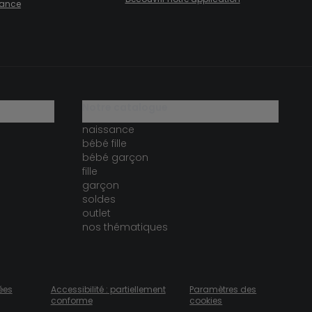
fiance
notre catalogue
naissance
bébé fille
bébé garçon
fille
garçon
soldes
outlet
nos thématiques
ées
Accessibilité : partiellement
Paramètres des
conforme
cookies