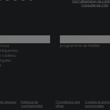
Voir l’attestation de con
Consulter les CGU
ide ?
le club fidélité
-nous
programme de fidélité
fréquentes
te cadeau
égales
e
des réseaux
Politique de
*Conditions des
Cookies et donn
confidentialité
offres
personnelles