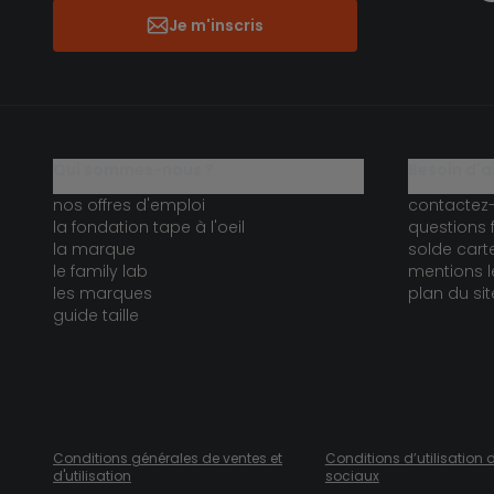
Je m'inscris
qui sommes-nous ?
besoin d'a
nos offres d'emploi
contactez
la fondation tape à l'oeil
questions 
la marque
solde car
le family lab
mentions l
les marques
plan du sit
guide taille
Conditions générales de ventes et
Conditions d’utilisation 
d'utilisation
sociaux