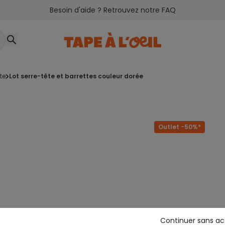
Besoin d'aide ? Retrouvez notre FAQ
ete
lot serre-tête et barrettes couleur dorée
Outlet -50%*
Continuer sans a