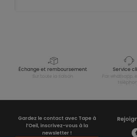
échange et remboursement
service cl
sur toute la saison
par whatsapp, e-mail ou
télépho
Gardez le contact avec Tape à
Rejoig
l’Oeil, inscrivez-vous à la
newsletter !