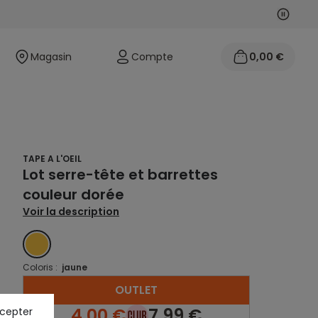
Suivan
Précéd
Magasin
Compte
0,00 €
TAPE A L'OEIL
Lot serre-tête et barrettes
couleur dorée
Voir la description
JAUNE
Coloris :
jaune
OUTLET
4,00 €
7,99 €
ccepter