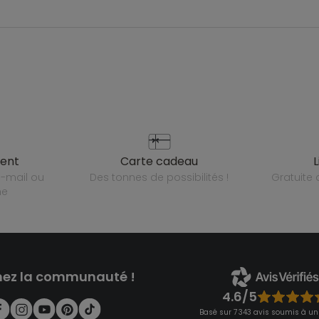
ient
carte cadeau
des tonnes de possibilités !
gratuit
ne
nez la communauté !
4.6/5
Basé sur 7 343 avis soumis à un