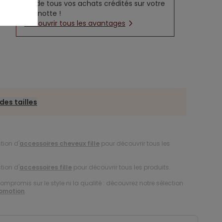
5% de tous vos achats crédités sur votre
cagnotte !
Découvrir tous les avantages
des tailles
tion d'
accessoires cheveux fille
pour découvrir tous les
tion d'
accessoires fille
pour découvrir tous les produits.
compromis sur le style ni la qualité : découvrez notre sélection
romotion
.