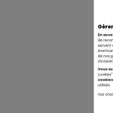
Gérer
En acce
de recom
servent 
éventuel
de nos
p
d’intérê
Vous so
cookies"
cookies
utilisés.
Vos choi