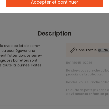
Accepter et continuer
Description
le avec ce lot de serre-
Consultez le
guide 
es ou pour égayer une
ent l'attention. Le serre-
ngé. Les barrettes sont
Ref. 18945_02036
 toute la journée. Faites
Rendez-vous sur notre collec
produits de la collection.
Rendez-vous sur notre collec
En quête de petits prix sans 
de
vêtements enfant en p