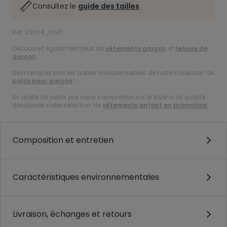
Consultez le
guide des tailles
Ref. 20068_01911
Découvrez également plus de
vêtements garçon
et
tenues de
garçon
.
Ne manquez pas les autres indispensables de notre collection de
polos pour garçon
!
En quête de petits prix sans compromis sur le style ni la qualité :
découvrez notre sélection de
vêtements enfant en promotion
.
Composition et entretien
Caractéristiques environnementales
Livraison, échanges et retours