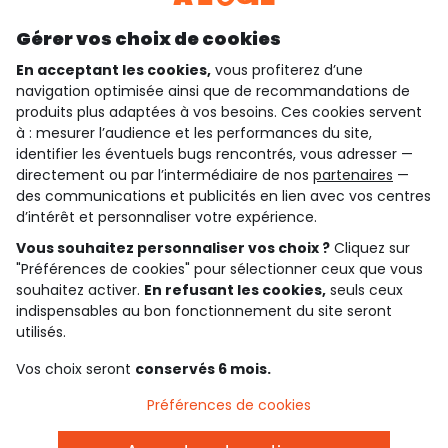
Découvrir notre application
Gérer vos choix de cookies
En acceptant les cookies,
vous profiterez d’une
navigation optimisée ainsi que de recommandations de
qui sommes-nous ?
produits plus adaptées à vos besoins. Ces cookies servent
à : mesurer l’audience et les performances du site,
besoin d'aide ?
identifier les éventuels bugs rencontrés, vous adresser —
directement ou par l’intermédiaire de nos
partenaires
—
le club fidélité
des communications et publicités en lien avec vos centres
d’intérêt et personnaliser votre expérience.
notre catalogue
Vous souhaitez personnaliser vos choix ?
Cliquez sur
"Préférences de cookies" pour sélectionner ceux que vous
souhaitez activer.
En refusant les cookies,
seuls ceux
indispensables au bon fonctionnement du site seront
Conditions générales de ventes et d'utilisation
Conditions d’utilisation des réseaux sociaux
utilisés.
Politique de confidentialité
*Conditions des offres
Vos choix seront
conservés 6 mois.
Cookies et données personnelles
Accessibilité : partiellement conforme
Préférences de cookies
Paramètres des cookies