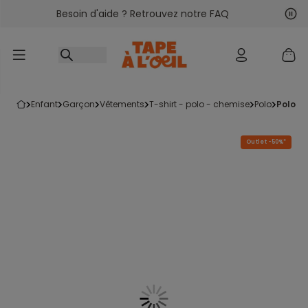
Besoin d'aide ? Retrouvez notre FAQ
Accéder au contenu
Sui
Pré
enfant
garçon
vêtements
t-shirt - polo - chemise
polo
polo 
Outlet -50%*