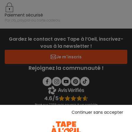
paiement sécurisé
par cb, paypal ou carte cadeau
Gardez le contact avec Tape à l’Oeil, inscrivez-
vous à la newsletter !
Je m'inscris
Rejoignez la communauté !
4.6/5
Basé sur 7 339 avis soumis à un contrôle
Voir l’attestation de confiance
Continuer sans accepter
Consulter les CGU
Téléchargez notre application