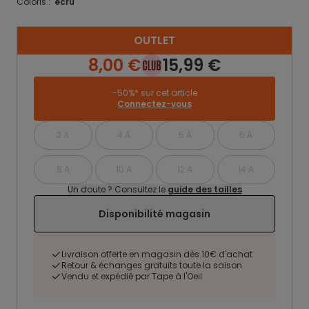
Coloris :
ecru
OUTLET
8,00 €
15,99 €
-50%* sur cet article
Connectez-vous
3 A
4 A
5 A
6 A
8 A
10 A
12 A
14 A
Un doute ? Consultez le
guide des tailles
Disponibilité magasin
Livraison offerte en magasin dès 10€ d'achat
Retour & échanges gratuits toute la saison
Vendu et expédié par Tape à l'Oeil