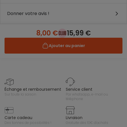
Donner votre avis !
8,00 €
15,99 €
Ajouter au panier
échange et remboursement
service client
sur toute la saison
par whatsapp, e-mail ou
téléphone
carte cadeau
livraison
des tonnes de possibilités !
gratuite dès 10€ d'achats