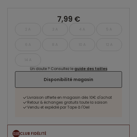
7,99 €
2 A
3 A
4 A
5 A
6 A
8 A
10 A
12 A
14 A
Un doute ? Consultez le
guide des tailles
Disponibilité magasin
Livraison offerte en magasin dès 10€ d'achat
Retour & échanges gratuits toute la saison
Vendu et expédié par Tape à l'Oeil
CLUB FIDÉLITÉ