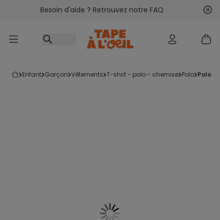
Besoin d'aide ? Retrouvez notre FAQ
Accéder au contenu
Sui
Pré
enfant
garçon
vêtements
t-shirt - polo - chemise
polo
polo 