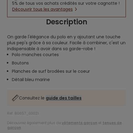
5% de tous vos achats crédités sur votre cagnotte !
Découvrir tous les avantages
Description
On garde l'élégance du polo en y ajoutant une touche
plus pep's grâce à sa couleur. Facile à combiner, c'est un
indispensable à avoir dans sa garde-robe !
Polo manches courtes
Boutons
Planches de surf brodées sur le coeur
Détail bleu marine
Consultez le
guide des tailles
Ref. 80657_03021
Découvrez également plus de
vêtements garçon
et
tenues de
garçon
.