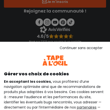
Je m'inscris
Rejoignez la communauté !
4.6/5
Basé sur 7 323 avis soumis à un contrôle
Voir l’attestation de confiance
Continuer sans accepter
Consulter les CGU
Téléchargez notre application
Découvrir notre application
Gérer vos choix de cookies
En acceptant les cookies,
vous profiterez d’une
navigation optimisée ainsi que de recommandations de
qui sommes-nous ?
produits plus adaptées à vos besoins. Ces cookies servent
à : mesurer l’audience et les performances du site,
besoin d'aide ?
identifier les éventuels bugs rencontrés, vous adresser —
directement ou par l’intermédiaire de nos
partenaires
—