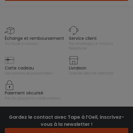
échange et remboursement
service client
sur toute la saison
par whatsapp, e-mail ou
téléphone
carte cadeau
livraison
des tonnes de possibilités !
gratuite dès 10€ d'achats
paiement sécurisé
par cb, paypal ou carte cadeau
Gardez le contact avec Tape à l’Oeil, inscrivez-
vous à la newsletter !