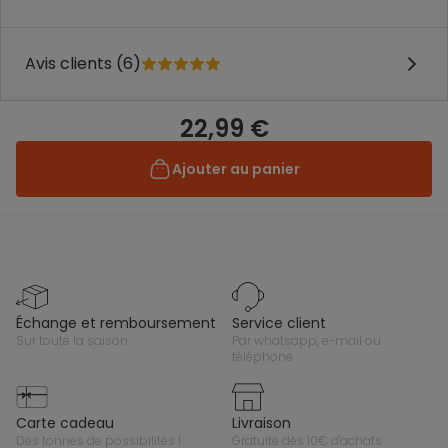
Avis clients (6)
22,99 €
Ajouter au panier
échange et remboursement
service client
sur toute la saison
par whatsapp, e-mail ou
téléphone
carte cadeau
livraison
des tonnes de possibilités !
gratuite dès 10€ d'achats