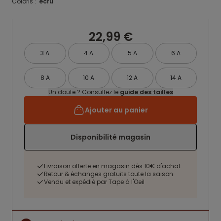
Coloris :
ecru
22,99 €
3 A
4 A
5 A
6 A
8 A
10 A
12 A
14 A
Un doute ? Consultez le
guide des tailles
Ajouter au panier
Disponibilité magasin
Livraison offerte en magasin dès 10€ d'achat
Retour & échanges gratuits toute la saison
Vendu et expédié par Tape à l'Oeil