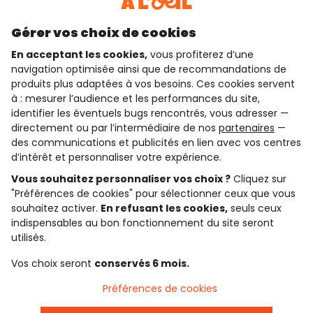
Découvrir notre application
Gérer vos choix de cookies
En acceptant les cookies,
vous profiterez d’une
navigation optimisée ainsi que de recommandations de
qui sommes-nous ?
produits plus adaptées à vos besoins. Ces cookies servent
à : mesurer l’audience et les performances du site,
besoin d'aide ?
identifier les éventuels bugs rencontrés, vous adresser —
directement ou par l’intermédiaire de nos
partenaires
—
le club fidélité
des communications et publicités en lien avec vos centres
d’intérêt et personnaliser votre expérience.
notre catalogue
Vous souhaitez personnaliser vos choix ?
Cliquez sur
"Préférences de cookies" pour sélectionner ceux que vous
souhaitez activer.
En refusant les cookies,
seuls ceux
indispensables au bon fonctionnement du site seront
Conditions générales de ventes et d'utilisation
Conditions d’utilisation des réseaux sociaux
utilisés.
Politique de confidentialité
*Conditions des offres
Vos choix seront
conservés 6 mois.
Cookies et données personnelles
Accessibilité : partiellement conforme
Préférences de cookies
Paramètres des cookies