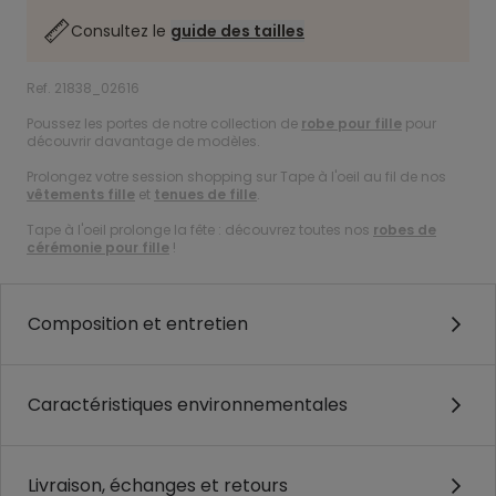
Consultez le
guide des tailles
Ref. 21838_02616
Poussez les portes de notre collection de
robe pour fille
pour
découvrir davantage de modèles.
Prolongez votre session shopping sur Tape à l'oeil au fil de nos
vêtements fille
et
tenues de fille
.
Tape à l'oeil prolonge la fête : découvrez toutes nos
robes de
cérémonie pour fille
!
Composition et entretien
Caractéristiques environnementales
Livraison, échanges et retours