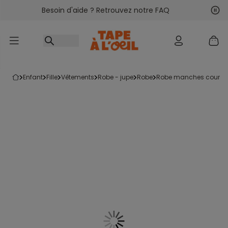
Besoin d'aide ? Retrouvez notre FAQ
Accéder au contenu
Sui
Pré
enfant
fille
vêtements
robe - jupe
robe
robe manches courte