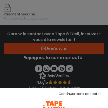
paiement sécurisé
par cb, paypal ou carte cadeau
Gardez le contact avec Tape à l’Oeil, inscrivez-
vous à la newsletter !
Je m'inscris
Rejoignez la communauté !
4.6/5
Basé sur 7 339 avis soumis à un contrôle
Voir l’attestation de confiance
Continuer sans accepter
Consulter les CGU
Téléchargez notre application