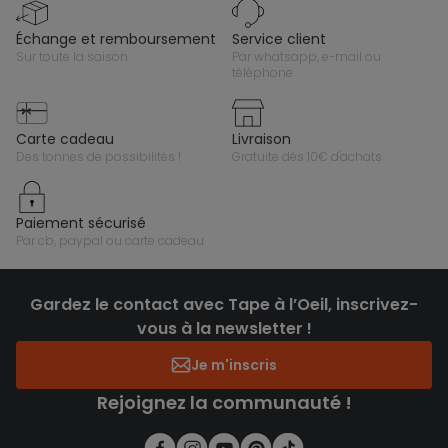
échange et remboursement
service client
sur toute la saison
par whatsapp, e-mail ou
téléphone
carte cadeau
livraison
des tonnes de possibilités !
gratuite dès 10€ d'achats
paiement sécurisé
par cb, paypal ou carte cadeau
Gardez le contact avec Tape à l’Oeil, inscrivez-
vous à la newsletter !
Je m'inscris
Rejoignez la communauté !