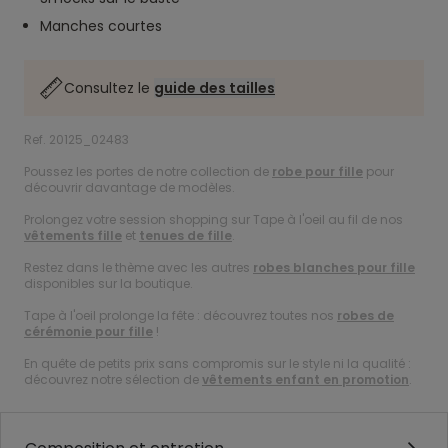
Manches courtes
Consultez le
guide des tailles
Ref. 20125_02483
Poussez les portes de notre collection de
robe pour fille
pour
découvrir davantage de modèles.
Prolongez votre session shopping sur Tape à l'oeil au fil de nos
vêtements fille
et
tenues de fille
.
Restez dans le thème avec les autres
robes blanches pour fille
disponibles sur la boutique.
Tape à l'oeil prolonge la fête : découvrez toutes nos
robes de
cérémonie pour fille
!
En quête de petits prix sans compromis sur le style ni la qualité :
découvrez notre sélection de
vêtements enfant en promotion
.