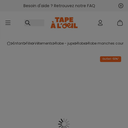
Besoin d'aide ? Retrouvez notre FAQ
Accéder au contenu
Sui
Pré
enfant
fille
vêtements
robe - jupe
robe
robe manches courte
Outlet -50%*