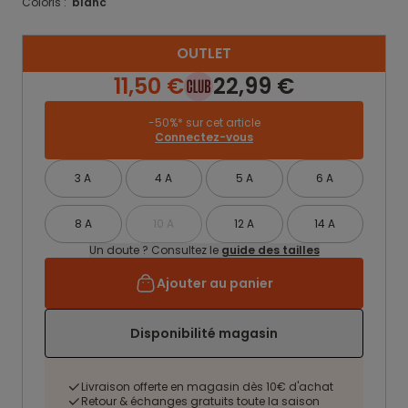
Coloris :
blanc
OUTLET
11,50 €
22,99 €
-50%* sur cet article
Connectez-vous
3 A
4 A
5 A
6 A
8 A
10 A
12 A
14 A
Un doute ? Consultez le
guide des tailles
Ajouter au panier
Disponibilité magasin
Livraison offerte en magasin dès 10€ d'achat
Retour & échanges gratuits toute la saison