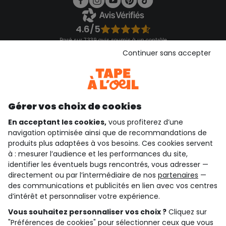
4.6/5
Basé sur 7 339 avis soumis à un contrôle
Voir l’attestation de confiance
Continuer sans accepter
Consulter les CGU
Téléchargez notre application
Découvrir notre application
Gérer vos choix de cookies
En acceptant les cookies,
vous profiterez d’une
navigation optimisée ainsi que de recommandations de
qui sommes-nous ?
produits plus adaptées à vos besoins. Ces cookies servent
à : mesurer l’audience et les performances du site,
besoin d'aide ?
identifier les éventuels bugs rencontrés, vous adresser —
directement ou par l’intermédiaire de nos
partenaires
—
le club fidélité
des communications et publicités en lien avec vos centres
d’intérêt et personnaliser votre expérience.
notre catalogue
Vous souhaitez personnaliser vos choix ?
Cliquez sur
"Préférences de cookies" pour sélectionner ceux que vous