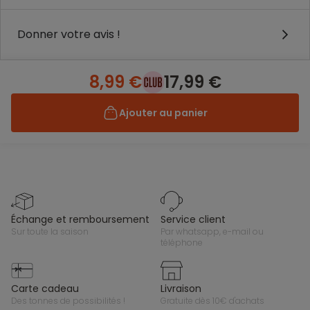
Donner votre avis !
8,99 €
17,99 €
Ajouter au panier
échange et remboursement
service client
sur toute la saison
par whatsapp, e-mail ou
téléphone
carte cadeau
livraison
des tonnes de possibilités !
gratuite dès 10€ d'achats