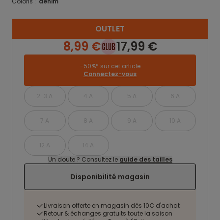
Coloris :
denim
OUTLET
8,99 €
17,99 €
-50%* sur cet article
Connectez-vous
2-3 A
4 A
5 A
6 A
7 A
8 A
9 A
10 A
12 A
14 A
Un doute ? Consultez le
guide des tailles
Disponibilité magasin
Livraison offerte en magasin dès 10€ d'achat
Retour & échanges gratuits toute la saison