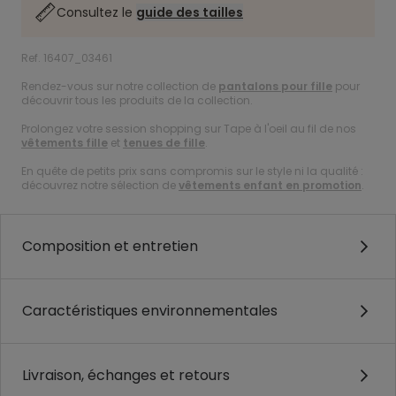
Consultez le
guide des tailles
Ref. 16407_03461
Rendez-vous sur notre collection de
pantalons pour fille
pour
découvrir tous les produits de la collection.
Prolongez votre session shopping sur Tape à l'oeil au fil de nos
vêtements fille
et
tenues de fille
.
En quête de petits prix sans compromis sur le style ni la qualité :
découvrez notre sélection de
vêtements enfant en promotion
.
Composition et entretien
Caractéristiques environnementales
Livraison, échanges et retours