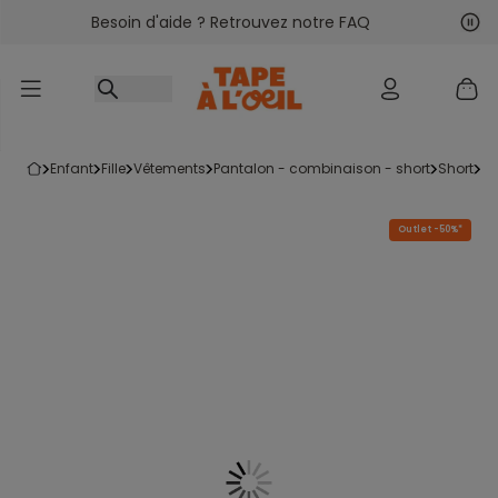
Besoin d'aide ? Retrouvez notre FAQ
Accéder au contenu
Sui
Pré
enfant
fille
vêtements
pantalon - combinaison - short
short
s
Outlet -50%*