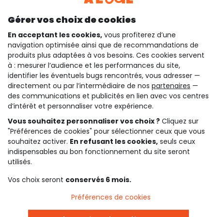
Découvrir notre application
Gérer vos choix de cookies
En acceptant les cookies,
vous profiterez d’une
navigation optimisée ainsi que de recommandations de
qui sommes-nous ?
produits plus adaptées à vos besoins. Ces cookies servent
à : mesurer l’audience et les performances du site,
besoin d'aide ?
identifier les éventuels bugs rencontrés, vous adresser —
directement ou par l’intermédiaire de nos
partenaires
—
le club fidélité
des communications et publicités en lien avec vos centres
d’intérêt et personnaliser votre expérience.
notre catalogue
Vous souhaitez personnaliser vos choix ?
Cliquez sur
"Préférences de cookies" pour sélectionner ceux que vous
souhaitez activer.
En refusant les cookies,
seuls ceux
indispensables au bon fonctionnement du site seront
Conditions générales de ventes et d'utilisation
Conditions d’utilisation des réseaux sociaux
utilisés.
Politique de confidentialité
*Conditions des offres
Vos choix seront
conservés 6 mois.
Cookies et données personnelles
Accessibilité : partiellement conforme
Préférences de cookies
Paramètres des cookies