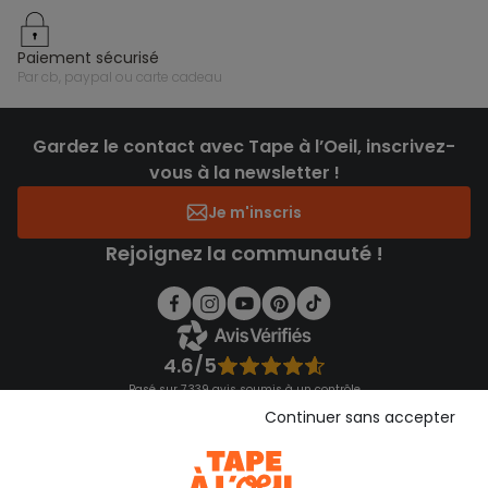
paiement sécurisé
par cb, paypal ou carte cadeau
Gardez le contact avec Tape à l’Oeil, inscrivez-
vous à la newsletter !
Je m'inscris
Rejoignez la communauté !
4.6/5
Basé sur 7 339 avis soumis à un contrôle
Voir l’attestation de confiance
Continuer sans accepter
Consulter les CGU
Téléchargez notre application