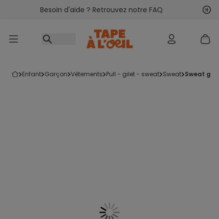
Besoin d'aide ? Retrouvez notre FAQ
Accéder au contenu
Sui
Pré
enfant
garçon
vêtements
pull - gilet - sweat
sweat
sweat gar