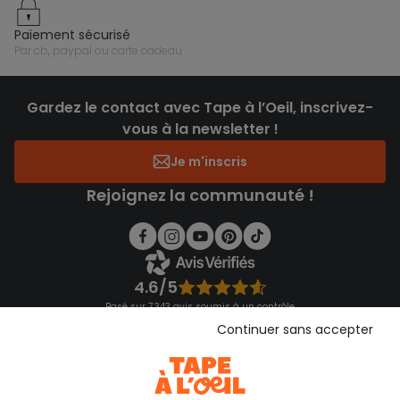
paiement sécurisé
par cb, paypal ou carte cadeau
Gardez le contact avec Tape à l’Oeil, inscrivez-
vous à la newsletter !
Je m'inscris
Rejoignez la communauté !
4.6/5
Basé sur 7 343 avis soumis à un contrôle
Voir l’attestation de confiance
Continuer sans accepter
Consulter les CGU
Téléchargez notre application