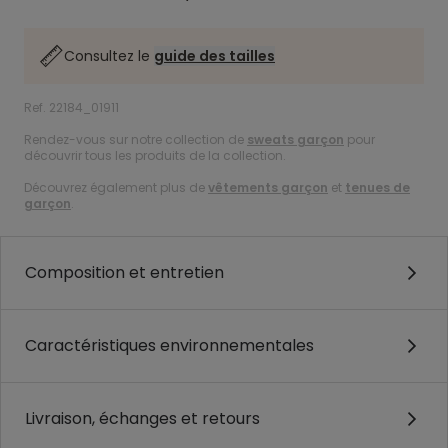
Consultez le
guide des tailles
Ref. 22184_01911
Rendez-vous sur notre collection de
sweats garçon
pour
découvrir tous les produits de la collection.
Découvrez également plus de
vêtements garçon
et
tenues de
garçon
.
Composition et entretien
Caractéristiques environnementales
Livraison, échanges et retours