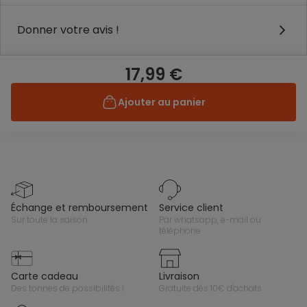
Donner votre avis !
17,99 €
Ajouter au panier
échange et remboursement
service client
sur toute la saison
par whatsapp, e-mail ou
téléphone
carte cadeau
livraison
des tonnes de possibilités !
gratuite dès 10€ d'achats