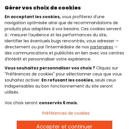
Découvrir notre application
Gérer vos choix de cookies
En acceptant les cookies,
vous profiterez d’une
navigation optimisée ainsi que de recommandations de
qui sommes-nous ?
produits plus adaptées à vos besoins. Ces cookies servent
à : mesurer l’audience et les performances du site,
besoin d'aide ?
identifier les éventuels bugs rencontrés, vous adresser —
directement ou par l’intermédiaire de nos
partenaires
—
le club fidélité
des communications et publicités en lien avec vos centres
d’intérêt et personnaliser votre expérience.
notre catalogue
Vous souhaitez personnaliser vos choix ?
Cliquez sur
"Préférences de cookies" pour sélectionner ceux que vous
souhaitez activer.
En refusant les cookies,
seuls ceux
indispensables au bon fonctionnement du site seront
Conditions générales de ventes et d'utilisation
Conditions d’utilisation des réseaux sociaux
utilisés.
Politique de confidentialité
*Conditions des offres
Vos choix seront
conservés 6 mois.
Cookies et données personnelles
Accessibilité : partiellement conforme
Préférences de cookies
Paramètres des cookies
Accepter et continuer