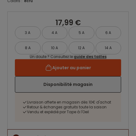
Coloris :
ecru
17,99 €
3 A
4 A
5 A
6 A
8 A
10 A
12 A
14 A
Un doute ? Consultez le
guide des tailles
Ajouter au panier
Disponibilité magasin
Livraison offerte en magasin dès 10€ d'achat
Retour & échanges gratuits toute la saison
Vendu et expédié par Tape à l'Oeil