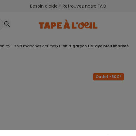
Besoin d'aide ? Retrouvez notre FAQ
-shirt
t-shirt manches courtes
t-shirt garçon tie-dye bleu imprimé
Outlet -50%*