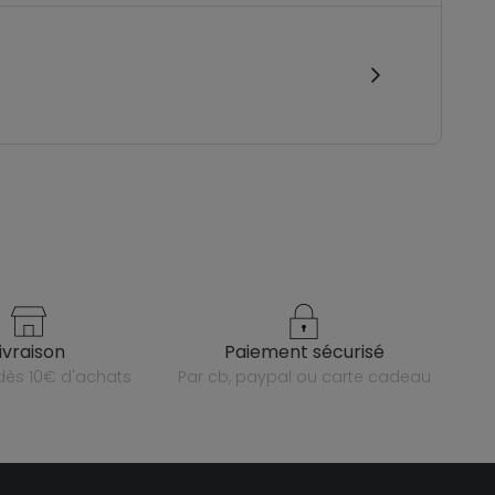
livraison
paiement sécurisé
e dès 10€ d'achats
par cb, paypal ou carte cadeau