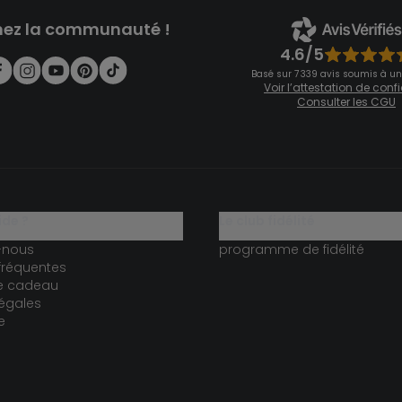
nez la communauté !
4.6/5
Basé sur 7 339 avis soumis à un
Voir l’attestation de con
Consulter les CGU
ide ?
le club fidélité
-nous
programme de fidélité
fréquentes
te cadeau
égales
e