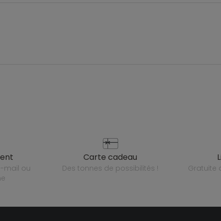
ient
carte cadeau
des tonnes de possibilités !
gratuit
ne