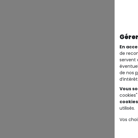
Gérer
En acce
de recom
servent 
éventuel
de nos
p
d’intérê
Vous so
cookies"
cookies
utilisés.
Vos choi