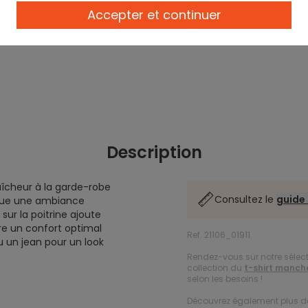
Accepter et continuer
Description
aîcheur à la garde-robe
Consultez le
guide 
voque une ambiance
sur la poitrine ajoute
re un confort optimal
Ref. 21106_01911
u un jean pour un look
Rendez-vous sur notre sélec
collection du
t-shirt manch
selon les besoins !
Découvrez également plus 