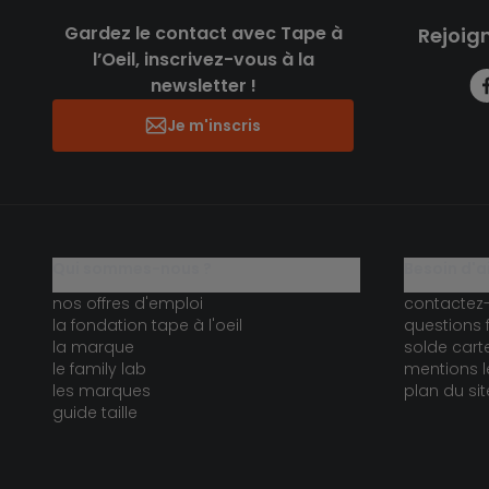
Gardez le contact avec Tape à
Rejoig
l’Oeil, inscrivez-vous à la
newsletter !
Je m'inscris
qui sommes-nous ?
besoin d'a
nos offres d'emploi
contactez
la fondation tape à l'oeil
questions 
la marque
solde car
le family lab
mentions l
les marques
plan du sit
guide taille