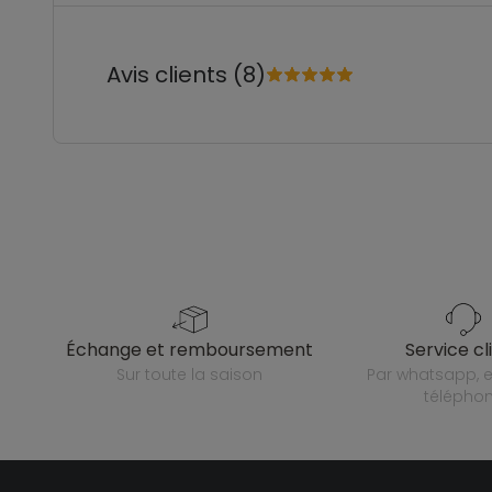
Avis clients (8)
échange et remboursement
service cl
sur toute la saison
par whatsapp, e-mail ou
télépho