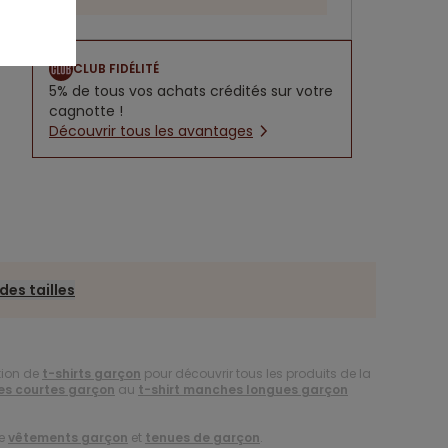
CLUB FIDÉLITÉ
5% de tous vos achats crédités sur votre
cagnotte !
Découvrir tous les avantages
des tailles
tion de
t-shirts garçon
pour découvrir tous les produits de la
es courtes garçon
au
t-shirt manches longues garçon
de
vêtements garçon
et
tenues de garçon
.