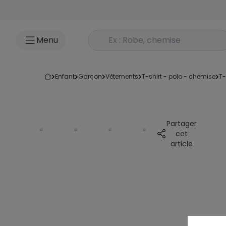
Accéder au contenu
Rechercher un produit
Menu
enfant
garçon
vêtements
t-shirt - polo - chemise
t
Partager
cet
article