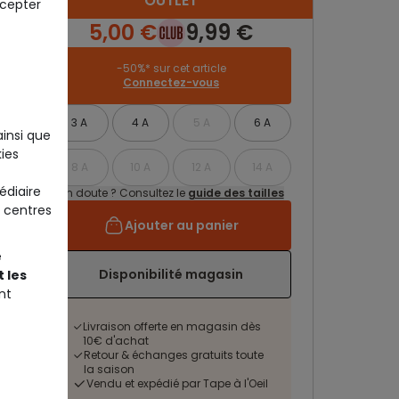
OUTLET
ccepter
5,00 €
9,99 €
-50%* sur cet article
Connectez-vous
3 A
4 A
5 A
6 A
ainsi que
ies
8 A
10 A
12 A
14 A
édiaire
Un doute ? Consultez le
guide des tailles
 centres
Ajouter au panier
e
Disponibilité magasin
 les
nt
Livraison offerte en magasin dès
10€ d'achat
Retour & échanges gratuits toute
la saison
Vendu et expédié par Tape à l'Oeil