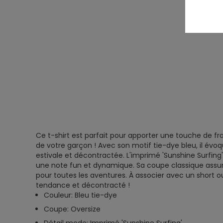
Ce t-shirt est parfait pour apporter une touche de fr
de votre garçon ! Avec son motif tie-dye bleu, il é
estivale et décontractée. L'imprimé 'Sunshine Surfing' 
une note fun et dynamique. Sa coupe classique assu
pour toutes les aventures. À associer avec un short o
tendance et décontracté !
Couleur: Bleu tie-dye
Coupe: Oversize