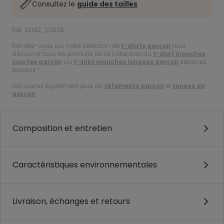
Consultez le
guide des tailles
Ref. 22182_02828
Rendez-vous sur notre sélection de
t-shirts garçon
pour
découvrir tous les produits de la collection du
t-shirt manches
courtes garçon
au
t-shirt manches longues garçon
selon les
besoins !
Découvrez également plus de
vêtements garçon
et
tenues de
garçon
.
Composition et entretien
Caractéristiques environnementales
Livraison, échanges et retours