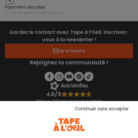
paiement sécurisé
par cb, paypal ou carte cadeau
Gardez le contact avec Tape à l’Oeil, inscrivez-
vous à la newsletter !
Je m'inscris
Rejoignez la communauté !
4.6/5
Basé sur 7 323 avis soumis à un contrôle
Voir l’attestation de confiance
Continuer sans accepter
Consulter les CGU
Téléchargez notre application
Découvrir notre application