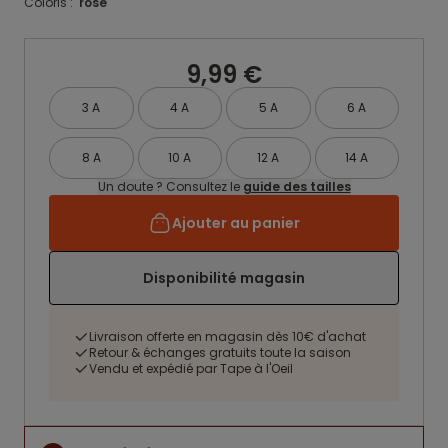
Coloris :
rose
9,99 €
3 A
4 A
5 A
6 A
8 A
10 A
12 A
14 A
Un doute ? Consultez le
guide des tailles
Ajouter au panier
Disponibilité magasin
Livraison offerte en magasin dès 10€ d'achat
Retour & échanges gratuits toute la saison
Vendu et expédié par Tape à l'Oeil