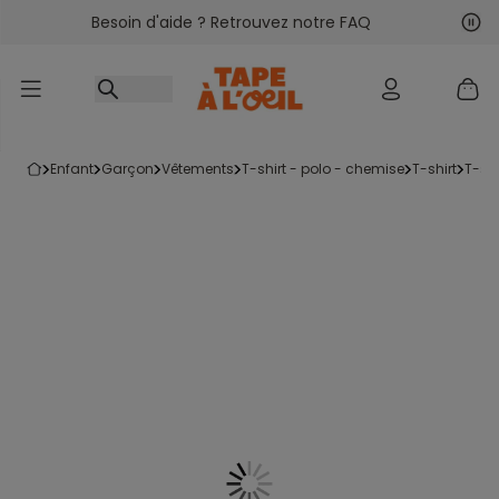
Besoin d'aide ? Retrouvez notre FAQ
Accéder au contenu
Sui
Pré
enfant
garçon
vêtements
t-shirt - polo - chemise
t-shirt
t-s