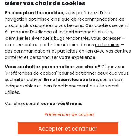
Gérer vos choix de cookies
En acceptant les cookies,
vous profiterez d’une
navigation optimisée ainsi que de recommandations de
qui sommes-nous ?
produits plus adaptées à vos besoins. Ces cookies servent
à : mesurer l’audience et les performances du site,
besoin d'aide ?
identifier les éventuels bugs rencontrés, vous adresser —
directement ou par l’intermédiaire de nos
partenaires
—
le club fidélité
des communications et publicités en lien avec vos centres
d’intérêt et personnaliser votre expérience.
notre catalogue
Vous souhaitez personnaliser vos choix ?
Cliquez sur
"Préférences de cookies" pour sélectionner ceux que vous
souhaitez activer.
En refusant les cookies,
seuls ceux
indispensables au bon fonctionnement du site seront
Conditions générales de ventes et d'utilisation
Conditions d’utilisation des réseaux sociaux
utilisés.
Politique de confidentialité
*Conditions des offres
Vos choix seront
conservés 6 mois.
Cookies et données personnelles
Accessibilité : partiellement conforme
Préférences de cookies
Paramètres des cookies
Accepter et continuer
Français