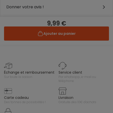
Donner votre avis !
9,99 €
Ajouter au panier
échange et remboursement
service client
sur toute la saison
par whatsapp, e-mail ou
téléphone
carte cadeau
livraison
des tonnes de possibilités !
gratuite dès 10€ d'achats