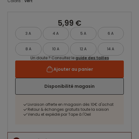
Coloris :
vert
5,99 €
3 A
4 A
5 A
6 A
8 A
10 A
12 A
14 A
Un doute ? Consultez le
guide des tailles
Ajouter au panier
Disponibilité magasin
Livraison offerte en magasin dès 10€ d'achat
Retour & échanges gratuits toute la saison
Vendu et expédié par Tape à l'Oeil