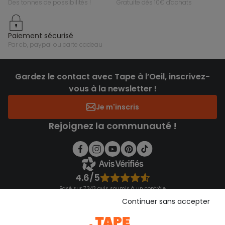
des tonnes de possibilités !
gratuite dès 10€ d'achats
paiement sécurisé
par cb, paypal ou carte cadeau
Gardez le contact avec Tape à l’Oeil, inscrivez-
vous à la newsletter !
Je m'inscris
Rejoignez la communauté !
4.6/5
Basé sur 7 343 avis soumis à un contrôle
Voir l’attestation de confiance
Continuer sans accepter
Consulter les CGU
Téléchargez notre application