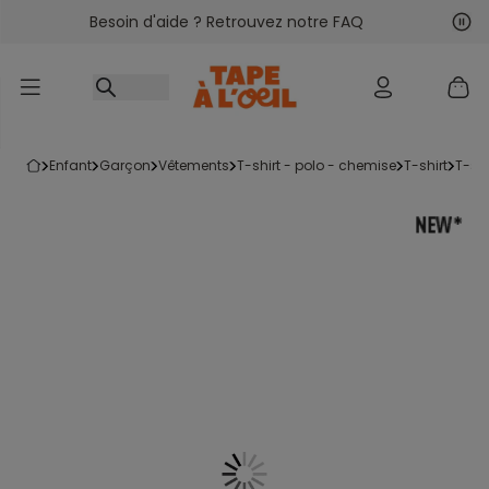
Besoin d'aide ? Retrouvez notre FAQ
Accéder au contenu
Sui
Pré
enfant
garçon
vêtements
t-shirt - polo - chemise
t-shirt
t-s