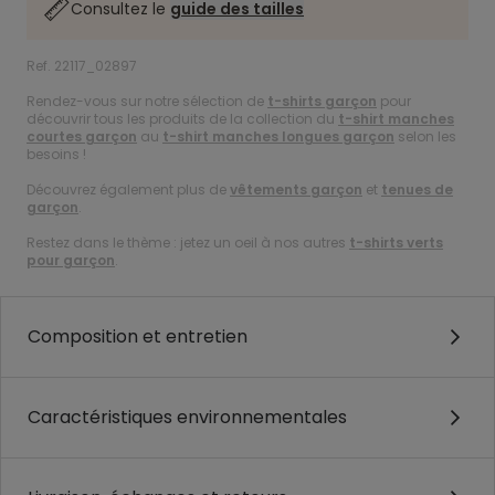
Consultez le
guide des tailles
Ref. 22117_02897
Rendez-vous sur notre sélection de
t-shirts garçon
pour
découvrir tous les produits de la collection du
t-shirt manches
courtes garçon
au
t-shirt manches longues garçon
selon les
besoins !
Découvrez également plus de
vêtements garçon
et
tenues de
garçon
.
Restez dans le thème : jetez un oeil à nos autres
t-shirts verts
pour garçon
.
Composition et entretien
Caractéristiques environnementales