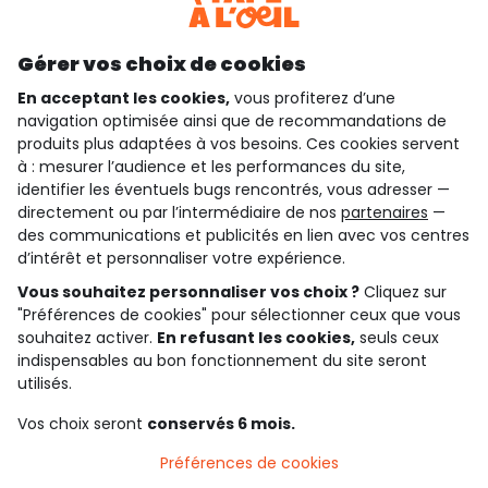
Découvrir notre application
Gérer vos choix de cookies
En acceptant les cookies,
vous profiterez d’une
navigation optimisée ainsi que de recommandations de
qui sommes-nous ?
produits plus adaptées à vos besoins. Ces cookies servent
à : mesurer l’audience et les performances du site,
besoin d'aide ?
identifier les éventuels bugs rencontrés, vous adresser —
directement ou par l’intermédiaire de nos
partenaires
—
le club fidélité
des communications et publicités en lien avec vos centres
d’intérêt et personnaliser votre expérience.
notre catalogue
Vous souhaitez personnaliser vos choix ?
Cliquez sur
"Préférences de cookies" pour sélectionner ceux que vous
souhaitez activer.
En refusant les cookies,
seuls ceux
indispensables au bon fonctionnement du site seront
Conditions générales de ventes et d'utilisation
Conditions d’utilisation des réseaux sociaux
utilisés.
Politique de confidentialité
*Conditions des offres
Vos choix seront
conservés 6 mois.
Cookies et données personnelles
Accessibilité : partiellement conforme
Préférences de cookies
Paramètres des cookies