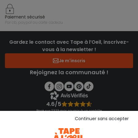
paiement sécurisé
par cb, paypal ou carte cadeau
Gardez le contact avec Tape à l’Oeil, inscrivez-
vous à la newsletter !
Je m'inscris
Rejoignez la communauté !
4.6/5
Basé sur 7 323 avis soumis à un contrôle
Voir l’attestation de confiance
Continuer sans accepter
Consulter les CGU
Téléchargez notre application