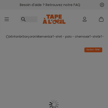
Besoin d'aide ? Retrouvez notre FAQ
Accéder au contenu
Sui
Pré
enfant
garçon
vêtements
t-shirt - polo - chemise
t-shirt
t-s
Outlet -50%*