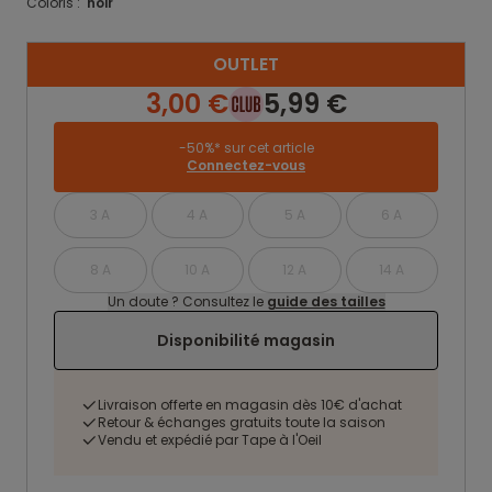
Coloris :
noir
OUTLET
3,00 €
5,99 €
-50%* sur cet article
Connectez-vous
3 A
4 A
5 A
6 A
8 A
10 A
12 A
14 A
Un doute ? Consultez le
guide des tailles
Disponibilité magasin
Livraison offerte en magasin dès 10€ d'achat
Retour & échanges gratuits toute la saison
Vendu et expédié par Tape à l'Oeil