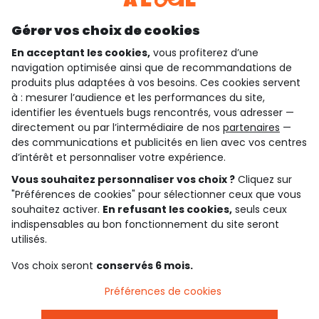
Découvrir notre application
Gérer vos choix de cookies
En acceptant les cookies,
vous profiterez d’une
navigation optimisée ainsi que de recommandations de
qui sommes-nous ?
produits plus adaptées à vos besoins. Ces cookies servent
à : mesurer l’audience et les performances du site,
besoin d'aide ?
identifier les éventuels bugs rencontrés, vous adresser —
directement ou par l’intermédiaire de nos
partenaires
—
le club fidélité
des communications et publicités en lien avec vos centres
d’intérêt et personnaliser votre expérience.
notre catalogue
Vous souhaitez personnaliser vos choix ?
Cliquez sur
"Préférences de cookies" pour sélectionner ceux que vous
souhaitez activer.
En refusant les cookies,
seuls ceux
indispensables au bon fonctionnement du site seront
Conditions générales de ventes et d'utilisation
Conditions d’utilisation des réseaux sociaux
utilisés.
Politique de confidentialité
*Conditions des offres
Vos choix seront
conservés 6 mois.
Cookies et données personnelles
Accessibilité : partiellement conforme
Préférences de cookies
Paramètres des cookies