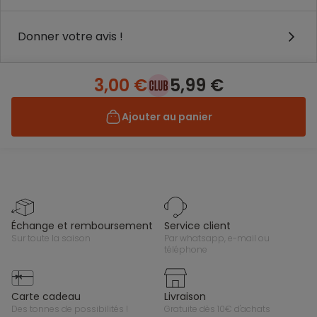
Donner votre avis !
3,00 €
5,99 €
Ajouter au panier
échange et remboursement
service client
sur toute la saison
par whatsapp, e-mail ou
téléphone
carte cadeau
livraison
des tonnes de possibilités !
gratuite dès 10€ d'achats