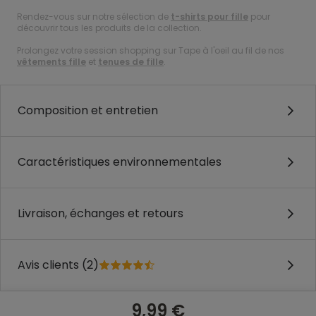
Rendez-vous sur notre sélection de
t-shirts pour fille
pour
découvrir tous les produits de la collection.
Prolongez votre session shopping sur Tape à l'oeil au fil de nos
vêtements fille
et
tenues de fille
.
Composition et entretien
Caractéristiques environnementales
Livraison, échanges et retours
Avis clients (2)
9,99 €