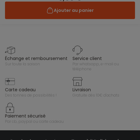
Ajouter au panier
échange et remboursement
service client
sur toute la saison
par whatsapp, e-mail ou
téléphone
carte cadeau
livraison
des tonnes de possibilités !
gratuite dès 10€ d'achats
paiement sécurisé
par cb, paypal ou carte cadeau