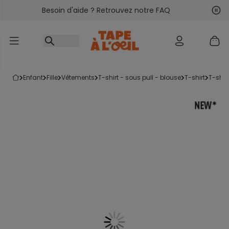
Besoin d'aide ? Retrouvez notre FAQ
Accéder au contenu
Sui
Pré
enfant
fille
vêtements
t-shirt - sous pull - blouse
t-shirt
t-shi