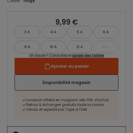
Coloris :
rouge
9,99 €
3 A
4 A
5 A
6 A
8 A
10 A
12 A
14 A
Un doute ? Consultez le
guide des tailles
Ajouter au panier
Disponibilité magasin
Livraison offerte en magasin dès 10€ d'achat
Retour & échanges gratuits toute la saison
Vendu et expédié par Tape à l'Oeil