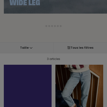
WIDE LEG
1
2
3
4
5
6
Taille
Tous les filtres
3 articles