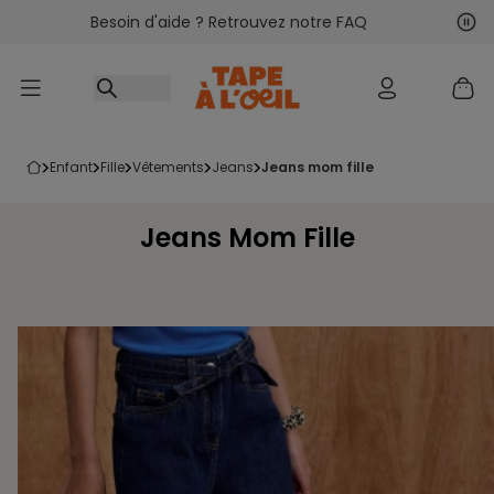
Besoin d'aide ? Retrouvez notre FAQ
Accéder au contenu
Sui
Pré
enfant
fille
vêtements
jeans
jeans mom fille
Jeans Mom Fille