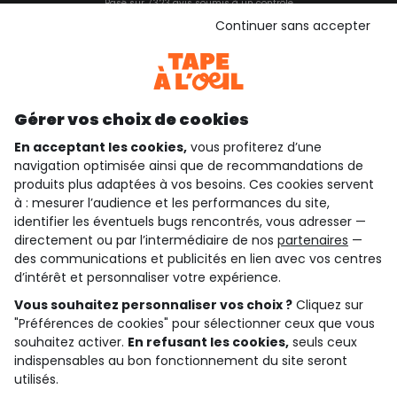
Basé sur 7 323 avis soumis à un contrôle
Voir l’attestation de confiance
Continuer sans accepter
Consulter les CGU
Téléchargez notre application
Découvrir notre application
Gérer vos choix de cookies
En acceptant les cookies,
vous profiterez d’une
navigation optimisée ainsi que de recommandations de
qui sommes-nous ?
produits plus adaptées à vos besoins. Ces cookies servent
à : mesurer l’audience et les performances du site,
besoin d'aide ?
identifier les éventuels bugs rencontrés, vous adresser —
directement ou par l’intermédiaire de nos
partenaires
—
le club fidélité
des communications et publicités en lien avec vos centres
d’intérêt et personnaliser votre expérience.
notre catalogue
Vous souhaitez personnaliser vos choix ?
Cliquez sur
"Préférences de cookies" pour sélectionner ceux que vous
souhaitez activer.
En refusant les cookies,
seuls ceux
indispensables au bon fonctionnement du site seront
Conditions générales de ventes et d'utilisation
Conditions d’utilisation des réseaux sociaux
utilisés.
Politique de confidentialité