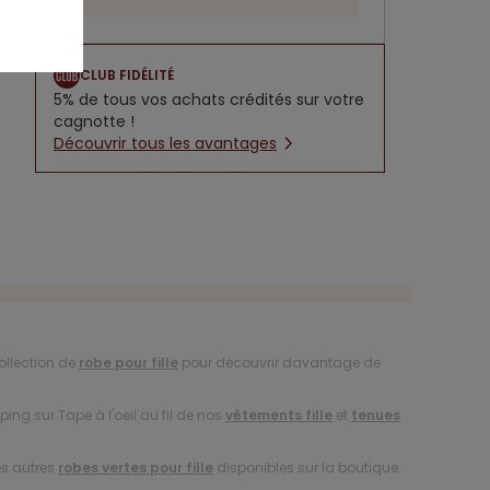
CLUB FIDÉLITÉ
5% de tous vos achats crédités sur votre
cagnotte !
Découvrir tous les avantages
ollection de
robe pour fille
pour découvrir davantage de
ing sur Tape à l'oeil au fil de nos
vêtements fille
et
tenues
es autres
robes vertes pour fille
disponibles sur la boutique.