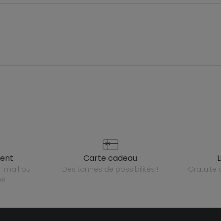
ient
carte cadeau
des tonnes de possibilités !
gratuit
ne