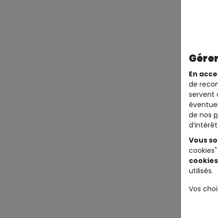
Gérer
En acce
de recom
servent 
éventuel
de nos
p
d’intérê
Vous so
cookies"
cookies
utilisés.
Vos choi