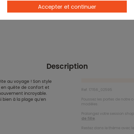
Accepter et continuer
Description
ite au voyage ! Son style
s en quête de confort et
Ref. 17156_02595
e mouvement incroyable.
si bien à la plage qu’en
Poussez les portes de notre c
modèles.
Prolongez votre session shopp
de fille
.
Restez dans le thème avec l