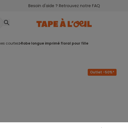
Besoin d'aide ? Retrouvez notre FAQ
es courtes
robe longue imprimé floral pour fille
Outlet -50%*