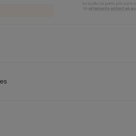
En quête de petits prix sans 
de
vêtements enfant en p
les