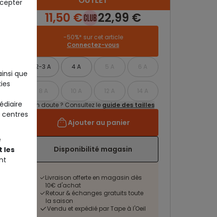
OUTLET
ccepter
11,50 €
22,99 €
-50%* sur cet article
Connectez-vous
2-3 A
4 A
5 A
6 A
ainsi que
ies
8 A
10 A
12 A
14 A
édiaire
Un doute ? Consultez le
guide des tailles
 centres
Ajouter au panier
e
Disponibilité magasin
 les
nt
Livraison offerte en magasin dès
10€ d'achat
Retour & échanges gratuits toute
la saison
Vendu et expédié par Tape à l'Oeil