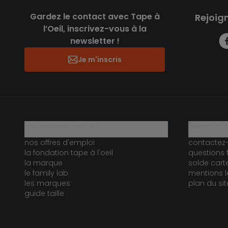
Gardez le contact avec Tape à
Rejoig
l’Oeil, inscrivez-vous à la
newsletter !
Je m'inscris
qui sommes-nous ?
besoin d'a
nos offres d'emploi
contactez
la fondation tape à l'oeil
questions 
la marque
solde car
le family lab
mentions l
les marques
plan du sit
guide taille