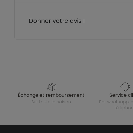
Donner votre avis !
échange et remboursement
service cl
sur toute la saison
par whatsapp, e-mail ou
télépho