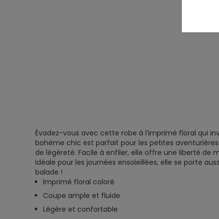
Évadez-vous avec cette robe à l’imprimé floral qui inv
bohème chic est parfait pour les petites aventurière
de légèreté. Facile à enfiler, elle offre une liberté d
Idéale pour les journées ensoleillées, elle se porte aus
balade !
Imprimé floral coloré
Coupe ample et fluide
Légère et confortable