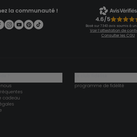
nez la communauté !
4.6/5
Basé sur 7 343 avis soumis à un
Voir l’attestation de con
Consulter les CGU
ide ?
le club fidélité
-nous
programme de fidélité
fréquentes
te cadeau
égales
e