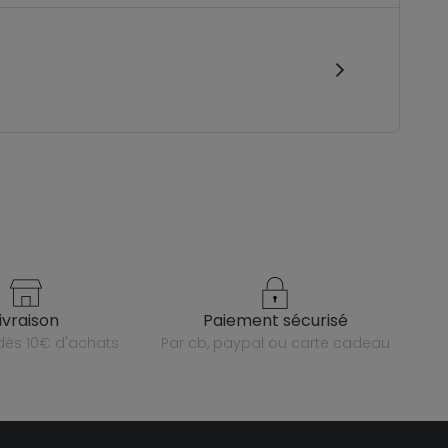
livraison
paiement sécurisé
e dès 10€ d'achats
par cb, paypal ou carte cadeau