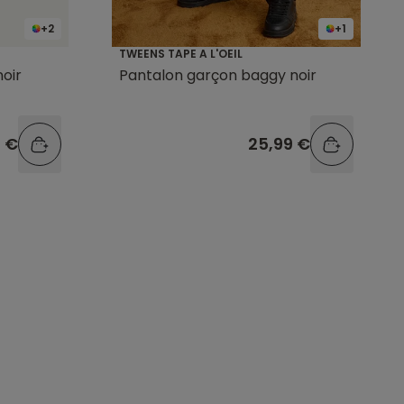
+2
+1
TWEENS TAPE A L'OEIL
oir
Pantalon garçon baggy noir
9 €
25,99 €