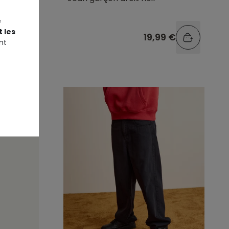
e
 les
9 €
19,99 €
nt