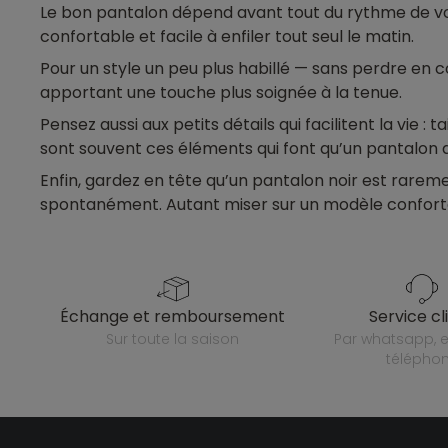
Le bon pantalon dépend avant tout du rythme de votre
confortable et facile à enfiler tout seul le matin.
Pour un style un peu plus habillé — sans perdre en co
apportant une touche plus soignée à la tenue.
Pensez aussi aux petits détails qui facilitent la vie 
sont souvent ces éléments qui font qu’un pantalon d
Enfin, gardez en tête qu’un pantalon noir est raremen
spontanément. Autant miser sur un modèle confortabl
échange et remboursement
service cl
sur toute la saison
par whatsapp, e-mail ou
télépho