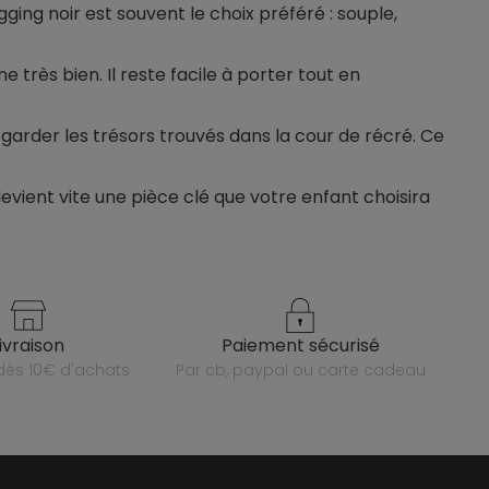
ging noir est souvent le choix préféré : souple,
 très bien. Il reste facile à porter tout en
ur garder les trésors trouvés dans la cour de récré. Ce
devient vite une pièce clé que votre enfant choisira
livraison
paiement sécurisé
e dès 10€ d'achats
par cb, paypal ou carte cadeau