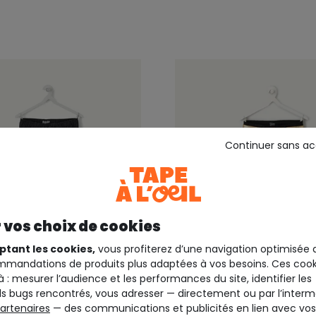
Continuer sans a
 vos choix de cookies
ptant les cookies,
vous profiterez d’une navigation optimisée 
mandations de produits plus adaptées à vos besoins. Ces cook
+2
à : mesurer l’audience et les performances du site, identifier les
s bugs rencontrés, vous adresser — directement ou par l’interm
EIL
TAPE A L'OEIL
artenaires
— des communications et publicités en lien avec vos
 cargo garçon droit noir
Pantalon slim fille noir c