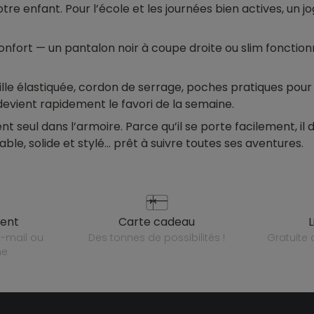
 enfant. Pour l’école et les journées bien actives, un jog
nfort — un pantalon noir à coupe droite ou slim fonctionne
: taille élastiquée, cordon de serrage, poches pratiques po
evient rapidement le favori de la semaine.
t seul dans l’armoire. Parce qu’il se porte facilement, il 
e, solide et stylé… prêt à suivre toutes ses aventures.
ient
carte cadeau
des tonnes de possibilités !
gratuit
ne