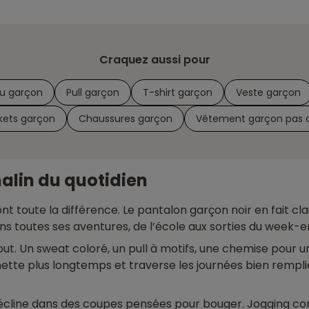
Craquez aussi pour
u garçon
Pull garçon
T-shirt garçon
Veste garçon
kets garçon
Chaussures garçon
Vêtement garçon pas 
malin du quotidien
t toute la différence. Le pantalon garçon noir en fait clai
ns toutes ses aventures, de l’école aux sorties du week-e
tout. Un sweat coloré, un pull à motifs, une chemise pour 
e nette plus longtemps et traverse les journées bien rem
décline dans des coupes pensées pour bouger. Jogging con