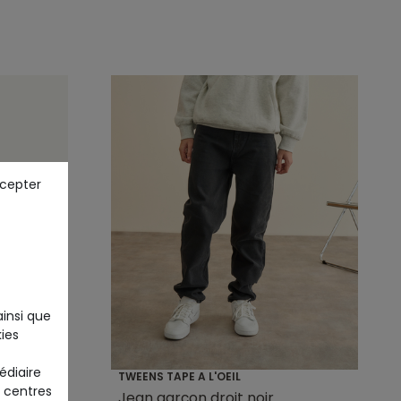
ccepter
ainsi que
ies
+1
édiaire
TWEENS TAPE A L'OEIL
 centres
einture
Jean garçon droit noir