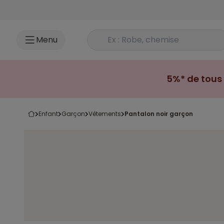
Accéder au contenu
Rechercher un produit
Menu
5%* de tous 
enfant
garçon
vêtements
pantalon noir garçon