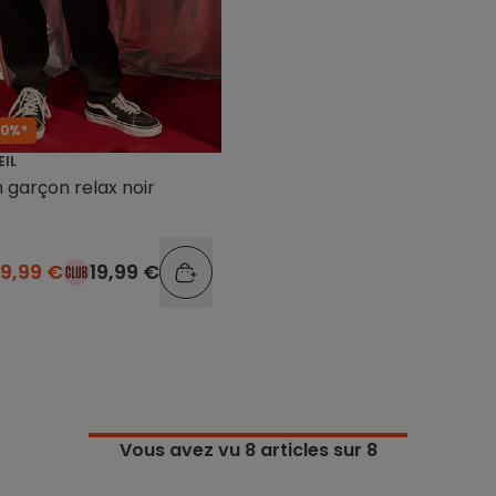
50%*
EIL
 garçon relax noir
9,99 €
19,99 €
Vous avez vu
8
articles sur 8