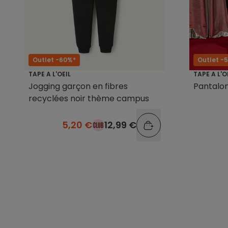
Outlet -60%*
Outlet -
TAPE A L'OEIL
TAPE A L'O
Jogging garçon en fibres
Pantalon
recyclées noir thème campus
5,20 €
12,99 €