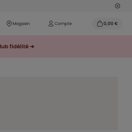
Suivan
Précéd
Magasin
Compte
0,00 €
ub fidélité ➔