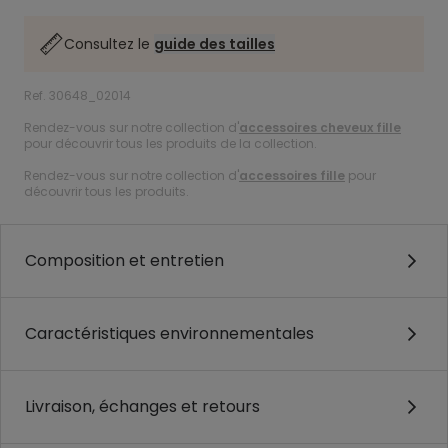
Consultez le
guide des tailles
Ref. 30648_02014
Rendez-vous sur notre collection d'
accessoires cheveux fille
pour découvrir tous les produits de la collection.
Rendez-vous sur notre collection d'
accessoires fille
pour
découvrir tous les produits.
Composition et entretien
Caractéristiques environnementales
Livraison, échanges et retours