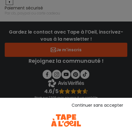
paiement sécurisé
par cb, paypal ou carte cadeau
Gardez le contact avec Tape à l’Oeil, inscrivez-
vous à la newsletter !
Je m'inscris
Rejoignez la communauté !
4.6/5
Basé sur 7 305 avis soumis à un contrôle
Voir l’attestation de confiance
Continuer sans accepter
Consulter les CGU
Téléchargez notre application
Découvrir notre application