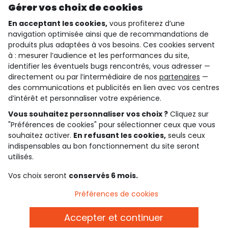
Gérer vos choix de cookies
En acceptant les cookies,
vous profiterez d’une
navigation optimisée ainsi que de recommandations de
qui sommes-nous ?
produits plus adaptées à vos besoins. Ces cookies servent
à : mesurer l’audience et les performances du site,
besoin d'aide ?
identifier les éventuels bugs rencontrés, vous adresser —
directement ou par l’intermédiaire de nos
partenaires
—
le club fidélité
des communications et publicités en lien avec vos centres
d’intérêt et personnaliser votre expérience.
notre catalogue
Vous souhaitez personnaliser vos choix ?
Cliquez sur
"Préférences de cookies" pour sélectionner ceux que vous
souhaitez activer.
En refusant les cookies,
seuls ceux
indispensables au bon fonctionnement du site seront
Conditions générales de ventes et d'utilisation
Conditions d’utilisation des réseaux sociaux
utilisés.
Politique de confidentialité
*Conditions des offres
Vos choix seront
conservés 6 mois.
Cookies et données personnelles
Accessibilité : partiellement conforme
Préférences de cookies
Paramètres des cookies
Accepter et continuer
Français