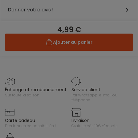
Donner votre avis !
4,99 €
Ajouter au panier
échange et remboursement
service client
sur toute la saison
par whatsapp, e-mail ou
téléphone
carte cadeau
livraison
des tonnes de possibilités !
gratuite dès 10€ d'achats