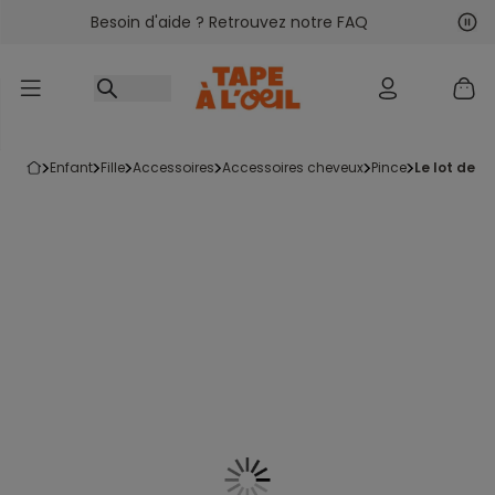
Besoin d'aide ? Retrouvez notre FAQ
Accéder au contenu
Sui
Pré
enfant
fille
accessoires
accessoires cheveux
pince
le lot de 