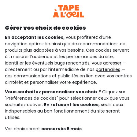
Téléchargez notre application
Découvrir notre application
Gérer vos choix de cookies
En acceptant les cookies,
vous profiterez d’une
navigation optimisée ainsi que de recommandations de
qui sommes-nous ?
produits plus adaptées à vos besoins. Ces cookies servent
à : mesurer l’audience et les performances du site,
besoin d'aide ?
identifier les éventuels bugs rencontrés, vous adresser —
directement ou par l’intermédiaire de nos
partenaires
—
le club fidélité
des communications et publicités en lien avec vos centres
d’intérêt et personnaliser votre expérience.
notre catalogue
Vous souhaitez personnaliser vos choix ?
Cliquez sur
"Préférences de cookies" pour sélectionner ceux que vous
souhaitez activer.
En refusant les cookies,
seuls ceux
indispensables au bon fonctionnement du site seront
Conditions générales de ventes et d'utilisation
Conditions d’utilisation des réseaux sociaux
utilisés.
Politique de confidentialité
*Conditions des offres
Vos choix seront
conservés 6 mois.
Cookies et données personnelles
Accessibilité : partiellement conforme