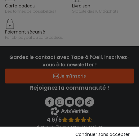
carte cadeau
livraison
des tonnes de possibilités !
gratuite dès 10€ d'achats
paiement sécurisé
par cb, paypal ou carte cadeau
Gardez le contact avec Tape à l’Oeil, inscrivez-
vous à la newsletter !
Je m'inscris
Rejoignez la communauté !
4.6/5
Basé sur 7 343 avis soumis à un contrôle
Voir l’attestation de confiance
Continuer sans accepter
Consulter les CGU