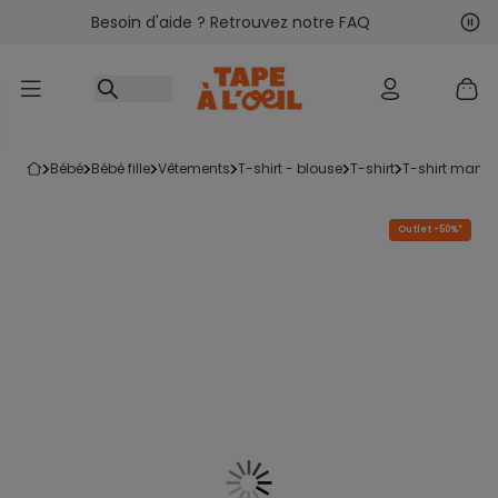
Besoin d'aide ? Retrouvez notre FAQ
Accéder au contenu
Sui
Pré
bébé
bébé fille
vêtements
t-shirt - blouse
t-shirt
t-shirt manc
Outlet -50%*