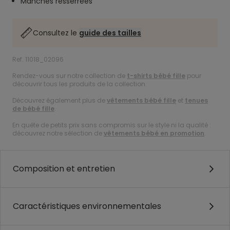
Manches resserrées
Consultez le
guide des tailles
Ref. 11018_02096
Rendez-vous sur notre collection de
t-shirts bébé fille
pour
découvrir tous les produits de la collection.
Découvrez également plus de
vêtements bébé fille
et
tenues
de bébé fille
.
En quête de petits prix sans compromis sur le style ni la qualité :
découvrez notre sélection de
vêtements bébé en promotion
.
Composition et entretien
Caractéristiques environnementales