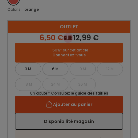
Coloris :
orange
OUTLET
6,50 €
12,99 €
-50%* sur cet article
Connectez-vous
3 M
6 M
9 M
12 M
18 M
24 M
36 M
Un doute ? Consultez le
guide des tailles
Ajouter au panier
Disponibilité magasin