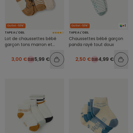
+1
Outlet -50%*
Outlet -50%*
TAPE A L'OEIL
TAPE A L'OEIL
Lot de chaussettes bébé
Chaussettes bébé garçon
garçon tons marron et
panda rayé tout doux
beige
3,00 €
5,99 €
2,50 €
4,99 €