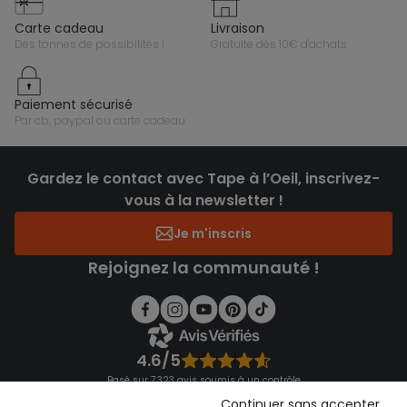
carte cadeau
livraison
des tonnes de possibilités !
gratuite dès 10€ d'achats
paiement sécurisé
par cb, paypal ou carte cadeau
Gardez le contact avec Tape à l’Oeil, inscrivez-
vous à la newsletter !
Je m'inscris
Rejoignez la communauté !
4.6/5
Basé sur 7 323 avis soumis à un contrôle
Voir l’attestation de confiance
Continuer sans accepter