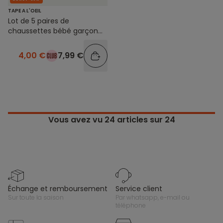
TAPE A L'OEIL
Lot de 5 paires de
chaussettes bébé garçon
beige et marron
4,00 €
7,99 €
Vous avez vu
24
articles sur 24
échange et remboursement
service client
sur toute la saison
par whatsapp, e-mail ou
téléphone