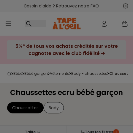
Besoin d'aide ? Retrouvez notre FAQ
Accéder au contenu
Sui
Pré
5%* de tous vos achats crédités sur votre
cagnotte avec le club fidélité ➔
bébé
bébé garçon
vêtements
body - chaussettes
chaussette
Chaussettes ecru bébé garçon
Chaussettes
Body
Taille
Tous les filtres
1