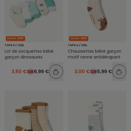
Outlet -50%*
Outlet -50%*
TAPE A L'OEIL
TAPE A L'OEIL
Lot de socquettes bébé
Chaussettes bébé garçon
garçon dinosaures
motif renne antidérapant
3,50 €
6,99 €
3,00 €
5,99 €