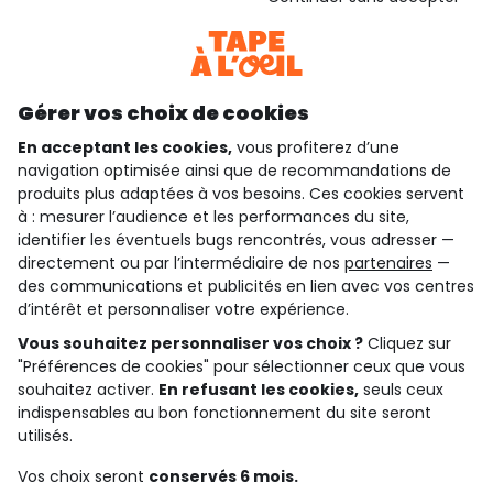
Consulter les CGU
Téléchargez notre application
Découvrir notre application
Gérer vos choix de cookies
En acceptant les cookies,
vous profiterez d’une
navigation optimisée ainsi que de recommandations de
qui sommes-nous ?
produits plus adaptées à vos besoins. Ces cookies servent
à : mesurer l’audience et les performances du site,
besoin d'aide ?
identifier les éventuels bugs rencontrés, vous adresser —
directement ou par l’intermédiaire de nos
partenaires
—
le club fidélité
des communications et publicités en lien avec vos centres
d’intérêt et personnaliser votre expérience.
notre catalogue
Vous souhaitez personnaliser vos choix ?
Cliquez sur
"Préférences de cookies" pour sélectionner ceux que vous
souhaitez activer.
En refusant les cookies,
seuls ceux
Conditions générales de ventes et d'utilisation
indispensables au bon fonctionnement du site seront
Conditions d’utilisation des réseaux sociaux
utilisés.
Politique de confidentialité
*Conditions des offres
Vos choix seront
conservés 6 mois.
Cookies et données personnelles