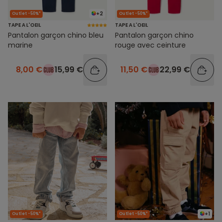
+2
Outlet -50%*
Outlet -50%*
TAPE A L'OEIL
TAPE A L'OEIL
Pantalon garçon chino bleu
Pantalon garçon chino
marine
rouge avec ceinture
8,00 €
15,99 €
11,50 €
22,99 €
+1
Outlet -50%*
Outlet -50%*