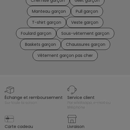
Chemise garçon
Gilet garçon
Manteau garçon
Pull garçon
T-shirt garçon
Veste garçon
Foulard garçon
Sous-vêtement garçon
Baskets garçon
Chaussures garçon
Vêtement garçon pas cher
échange et remboursement
service client
sur toute la saison
par whatsapp, e-mail ou
téléphone
carte cadeau
livraison