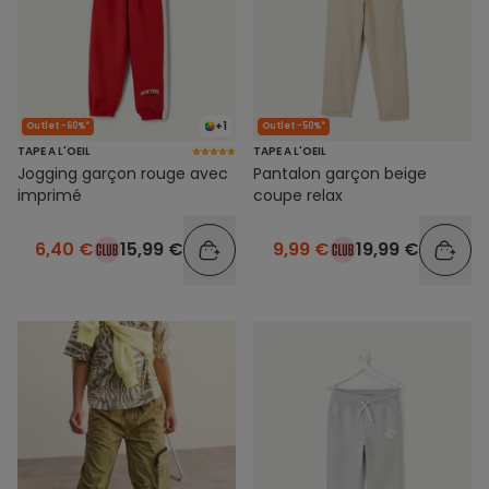
+1
Outlet -60%*
Outlet -50%*
TAPE A L'OEIL
TAPE A L'OEIL
Jogging garçon rouge avec
Pantalon garçon beige
imprimé
coupe relax
6,40 €
15,99 €
9,99 €
19,99 €