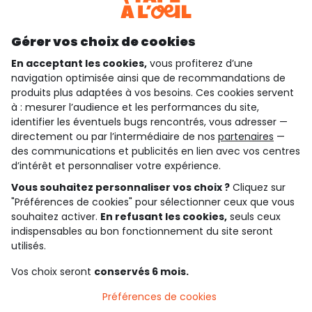
Découvrir notre application
Gérer vos choix de cookies
En acceptant les cookies,
vous profiterez d’une
navigation optimisée ainsi que de recommandations de
qui sommes-nous ?
produits plus adaptées à vos besoins. Ces cookies servent
à : mesurer l’audience et les performances du site,
besoin d'aide ?
identifier les éventuels bugs rencontrés, vous adresser —
directement ou par l’intermédiaire de nos
partenaires
—
le club fidélité
des communications et publicités en lien avec vos centres
d’intérêt et personnaliser votre expérience.
notre catalogue
Vous souhaitez personnaliser vos choix ?
Cliquez sur
"Préférences de cookies" pour sélectionner ceux que vous
souhaitez activer.
En refusant les cookies,
seuls ceux
Conditions générales de ventes et d'utilisation
indispensables au bon fonctionnement du site seront
Conditions d’utilisation des réseaux sociaux
utilisés.
Politique de confidentialité
*Conditions des offres
Vos choix seront
conservés 6 mois.
Cookies et données personnelles
Accessibilité : partiellement conforme
Préférences de cookies
Paramètres des cookies