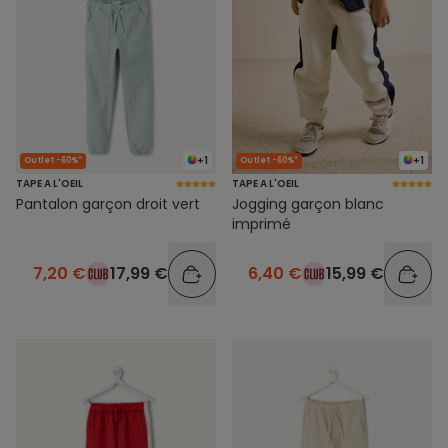
+1
+1
Outlet -60%*
Outlet -60%*
TAPE A L'OEIL
TAPE A L'OEIL
Pantalon garçon droit vert
Jogging garçon blanc
imprimé
7,20 €
17,99 €
6,40 €
15,99 €