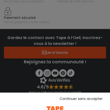
des tonnes de possibilités !
gratuite dès 10€ d'achats
paiement sécurisé
par cb, paypal ou carte cadeau
Gardez le contact avec Tape à l’Oeil, inscrivez-
vous à la newsletter !
Je m'inscris
Rejoignez la communauté !
4.6/5
Basé sur 7 346 avis soumis à un contrôle
Voir l’attestation de confiance
Continuer sans accepter
Consulter les CGU
Téléchargez notre application