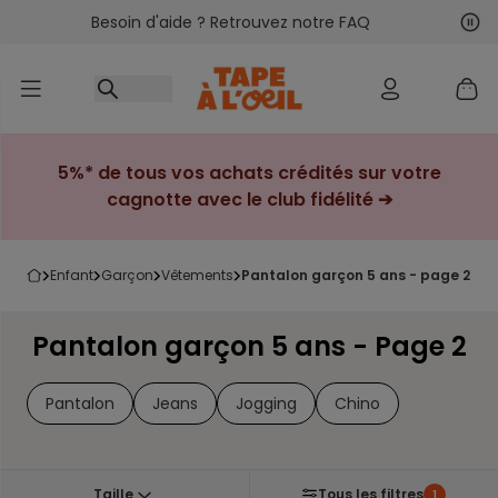
Besoin d'aide ? Retrouvez notre FAQ
Accéder au contenu
Sui
Pré
5%* de tous vos achats crédités sur votre
cagnotte avec le club fidélité ➔
enfant
garçon
vêtements
pantalon garçon 5 ans - page 2
Pantalon garçon 5 ans - Page 2
Pantalon
Jeans
Jogging
Chino
Taille
Tous les filtres
1