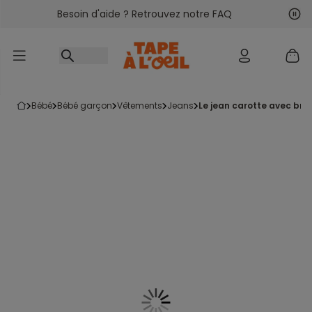
Besoin d'aide ? Retrouvez notre FAQ
Accéder au contenu
Sui
Pré
bébé
bébé garçon
vêtements
jeans
le jean carotte avec bre