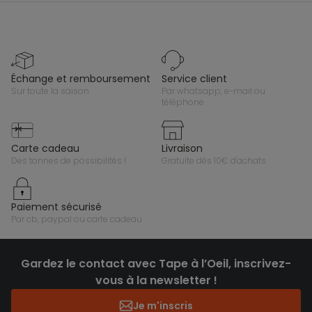
échange et remboursement
service client
sur toute la saison
par whatsapp, e-mail ou
téléphone
carte cadeau
livraison
des tonnes de possibilités !
gratuite dès 10€ d'achats
paiement sécurisé
par cb, paypal ou carte cadeau
Gardez le contact avec Tape à l’Oeil, inscrivez-
vous à la newsletter !
Je m'inscris