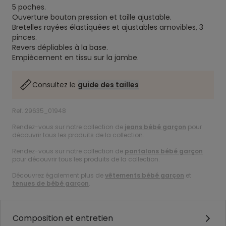
5 poches.
Ouverture bouton pression et taille ajustable.
Bretelles rayées élastiquées et ajustables amovibles, 3
pinces.
Revers dépliables à la base.
Empiècement en tissu sur la jambe.
Consultez le
guide des tailles
Ref. 29635_01948
Rendez-vous sur notre collection de
jeans bébé garçon
pour
découvrir tous les produits de la collection.
Rendez-vous sur notre collection de
pantalons bébé garçon
pour découvrir tous les produits de la collection.
Découvrez également plus de
vêtements bébé garçon
et
tenues de bébé garçon
.
Composition et entretien