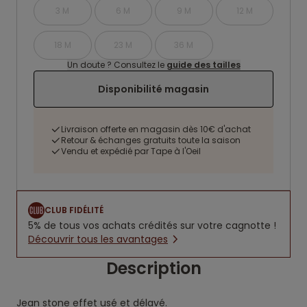
3 M
6 M
9 M
12 M
18 M
23 M
36 M
Un doute ? Consultez le
guide des tailles
Disponibilité magasin
Livraison offerte en magasin dès 10€ d'achat
Retour & échanges gratuits toute la saison
Vendu et expédié par Tape à l'Oeil
CLUB FIDÉLITÉ
5% de tous vos achats crédités sur votre cagnotte !
Découvrir tous les avantages
Description
Jean stone effet usé et délavé.