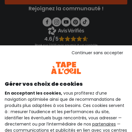
Rejoignez la communauté !
4.6/5
Basé sur 7 323 avis soumis à un contrôle
Voir l’attestation de confiance
Continuer sans accepter
Consulter les CGU
Téléchargez notre application
Découvrir notre application
Gérer vos choix de cookies
En acceptant les cookies,
vous profiterez d’une
navigation optimisée ainsi que de recommandations de
qui sommes-nous ?
produits plus adaptées à vos besoins. Ces cookies servent
à : mesurer l’audience et les performances du site,
besoin d'aide ?
identifier les éventuels bugs rencontrés, vous adresser —
directement ou par l’intermédiaire de nos
partenaires
—
le club fidélité
des communications et publicités en lien avec vos centres