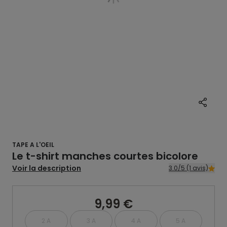
TAPE A L'OEIL
Le t-shirt manches courtes bicolore
Voir la description
3.0/5 (1 avis)
9,99 €
2 A
3 A
4 A
5 A