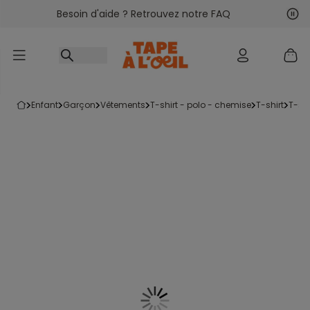
Besoin d'aide ? Retrouvez notre FAQ
Accéder au contenu
Sui
Pré
enfant
garçon
vêtements
t-shirt - polo - chemise
t-shirt
t-s