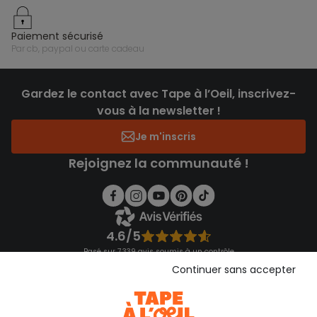
paiement sécurisé
par cb, paypal ou carte cadeau
Gardez le contact avec Tape à l’Oeil, inscrivez-
vous à la newsletter !
Je m'inscris
Rejoignez la communauté !
4.6/5
Basé sur 7 339 avis soumis à un contrôle
Voir l’attestation de confiance
Continuer sans accepter
Consulter les CGU
Téléchargez notre application