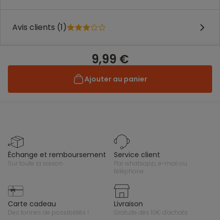
Avis clients (1)
9,99 €
Ajouter au panier
échange et remboursement
service client
sur toute la saison
par whatsapp, e-mail ou
téléphone
carte cadeau
livraison
des tonnes de possibilités !
gratuite dès 10€ d'achats