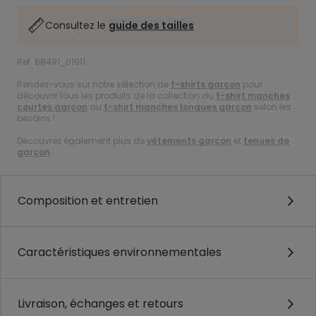
Consultez le
guide des tailles
Ref. 88491_01911
Rendez-vous sur notre sélection de
t-shirts garçon
pour
découvrir tous les produits de la collection du
t-shirt manches
courtes garçon
au
t-shirt manches longues garçon
selon les
besoins !
Découvrez également plus de
vêtements garçon
et
tenues de
garçon
.
Composition et entretien
Caractéristiques environnementales
Livraison, échanges et retours