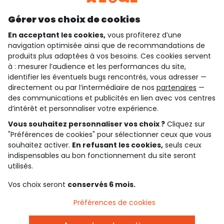
Découvrir notre application
Gérer vos choix de cookies
En acceptant les cookies,
vous profiterez d’une
navigation optimisée ainsi que de recommandations de
qui sommes-nous ?
produits plus adaptées à vos besoins. Ces cookies servent
à : mesurer l’audience et les performances du site,
besoin d'aide ?
identifier les éventuels bugs rencontrés, vous adresser —
directement ou par l’intermédiaire de nos
partenaires
—
le club fidélité
des communications et publicités en lien avec vos centres
d’intérêt et personnaliser votre expérience.
notre catalogue
Vous souhaitez personnaliser vos choix ?
Cliquez sur
"Préférences de cookies" pour sélectionner ceux que vous
souhaitez activer.
En refusant les cookies,
seuls ceux
indispensables au bon fonctionnement du site seront
Conditions générales de ventes et d'utilisation
Conditions d’utilisation des réseaux sociaux
utilisés.
Politique de confidentialité
*Conditions des offres
Vos choix seront
conservés 6 mois.
Cookies et données personnelles
Accessibilité : partiellement conforme
Préférences de cookies
Paramètres des cookies