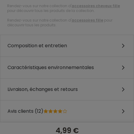
Rendez-vous sur notre collection d'
accessoires cheveux fille
pour découvrir tous les produits de la collection.
Rendez-vous sur notre collection d'
accessoires fille
pour
découvrir tous les produits.
Composition et entretien
Caractéristiques environnementales
Livraison, échanges et retours
Avis clients (12)
4,99 €