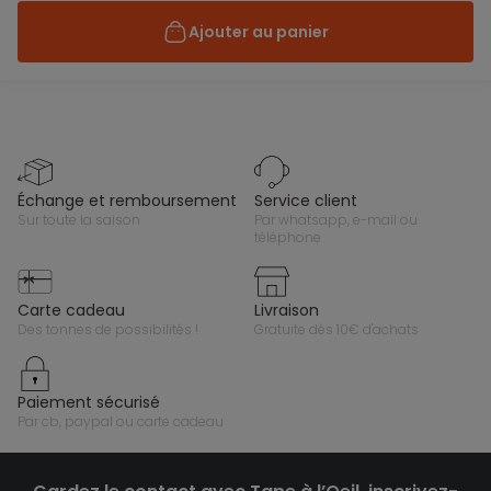
Ajouter au panier
échange et remboursement
service client
sur toute la saison
par whatsapp, e-mail ou
téléphone
carte cadeau
livraison
des tonnes de possibilités !
gratuite dès 10€ d'achats
paiement sécurisé
par cb, paypal ou carte cadeau