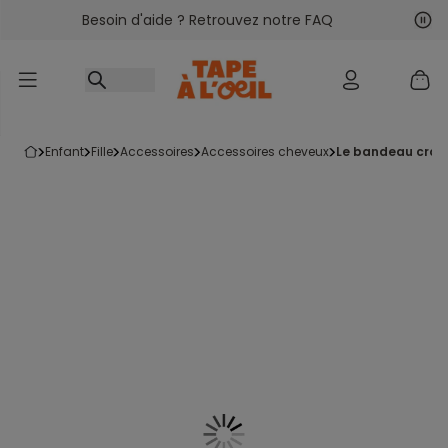
Besoin d'aide ? Retrouvez notre FAQ
Accéder au contenu
Sui
Pré
enfant
fille
accessoires
accessoires cheveux
le bandeau crois