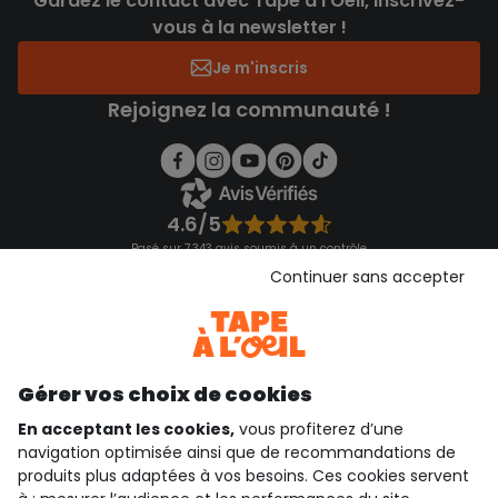
Gardez le contact avec Tape à l’Oeil, inscrivez-
vous à la newsletter !
Je m'inscris
Rejoignez la communauté !
4.6/5
Basé sur 7 343 avis soumis à un contrôle
Voir l’attestation de confiance
Continuer sans accepter
Consulter les CGU
Téléchargez notre application
Découvrir notre application
Gérer vos choix de cookies
En acceptant les cookies,
vous profiterez d’une
navigation optimisée ainsi que de recommandations de
qui sommes-nous ?
produits plus adaptées à vos besoins. Ces cookies servent