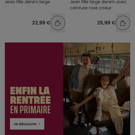
Jean fille denim large
Jean fille large denim avec
ceinture rose coeur
22,99 €
25,99 €