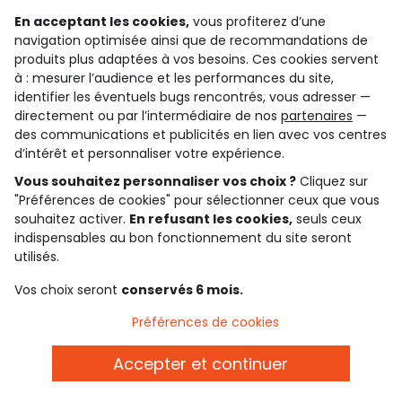
Rejoignez la communauté !
En acceptant les cookies,
vous profiterez d’une
navigation optimisée ainsi que de recommandations de
produits plus adaptées à vos besoins. Ces cookies servent
à : mesurer l’audience et les performances du site,
identifier les éventuels bugs rencontrés, vous adresser —
4.6/5
directement ou par l’intermédiaire de nos
partenaires
—
des communications et publicités en lien avec vos centres
Basé sur 7 323 avis soumis à un contrôle
Voir l’attestation de confiance
d’intérêt et personnaliser votre expérience.
Consulter les CGU
Téléchargez notre application
Vous souhaitez personnaliser vos choix ?
Cliquez sur
"Préférences de cookies" pour sélectionner ceux que vous
souhaitez activer.
En refusant les cookies,
seuls ceux
Découvrir notre application
indispensables au bon fonctionnement du site seront
utilisés.
Vos choix seront
conservés 6 mois.
qui sommes-nous ?
Préférences de cookies
besoin d'aide ?
Accepter et continuer
le club fidélité