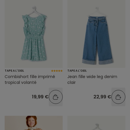
TAPE A L'OEIL
TAPE A L'OEIL
Combishort fille imprimé
Jean fille wide leg denim
tropical volanté
clair
19,99 €
22,99 €