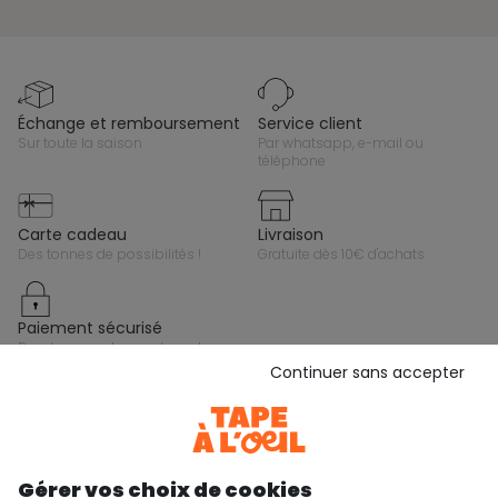
échange et remboursement
service client
sur toute la saison
par whatsapp, e-mail ou
téléphone
carte cadeau
livraison
des tonnes de possibilités !
gratuite dès 10€ d'achats
paiement sécurisé
par cb, paypal ou carte cadeau
Continuer sans accepter
Gardez le contact avec Tape à l’Oeil, inscrivez-
vous à la newsletter !
Je m'inscris
Gérer vos choix de cookies