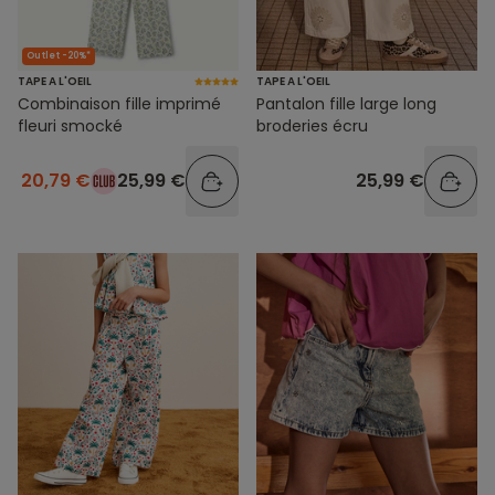
Outlet -20%*
TAPE A L'OEIL
TAPE A L'OEIL
Combinaison fille imprimé
Pantalon fille large long
fleuri smocké
broderies écru
20,79 €
25,99 €
25,99 €