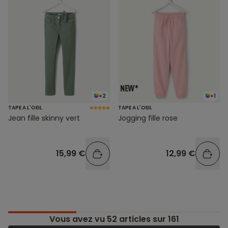
+2
+1
TAPE A L'OEIL
TAPE A L'OEIL
Jean fille skinny vert
Jogging fille rose
15,99 €
12,99 €
Vous avez vu
52
articles sur 161