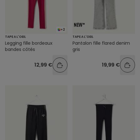
+2
TAPE A L'OEIL
TAPE A L'OEIL
Legging fille bordeaux
Pantalon fille flared denim
bandes côtés
gris
12,99 €
19,99 €