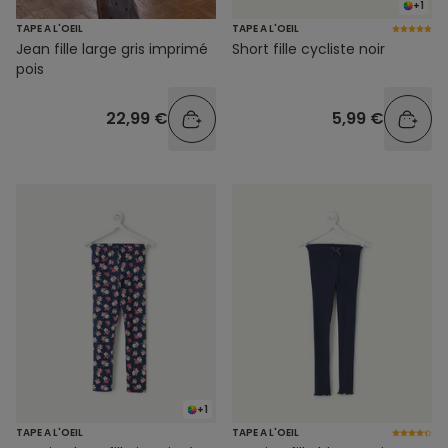
+1
TAPE A L'OEIL
TAPE A L'OEIL
Jean fille large gris imprimé
Short fille cycliste noir
pois
22,99 €
5,99 €
+1
TAPE A L'OEIL
TAPE A L'OEIL