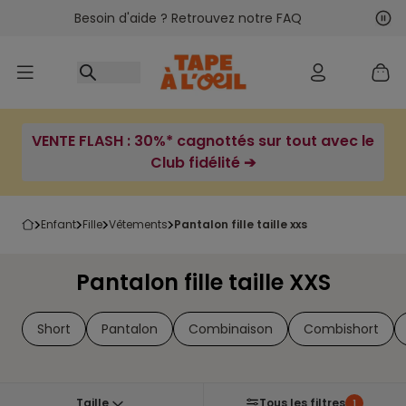
Besoin d'aide ? Retrouvez notre FAQ
Accéder au contenu
Sui
Pré
VENTE FLASH : 30%* cagnottés sur tout avec le
Club fidélité ➔
enfant
fille
vêtements
pantalon fille taille xxs
Pantalon fille taille XXS
Short
Pantalon
Combinaison
Combishort
Taille
Tous les filtres
1