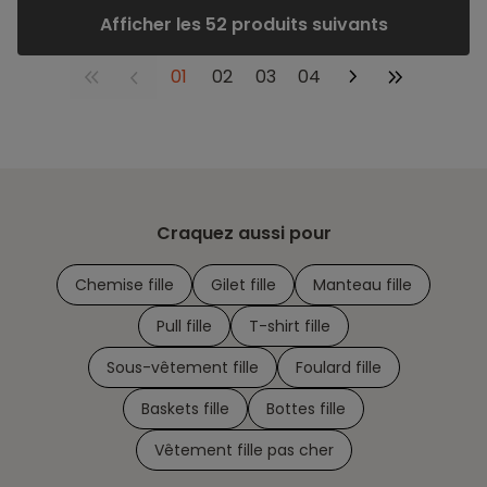
Afficher les 52 produits suivants
01
02
03
04
Craquez aussi pour
Chemise fille
Gilet fille
Manteau fille
Pull fille
T-shirt fille
Sous-vêtement fille
Foulard fille
Baskets fille
Bottes fille
Vêtement fille pas cher