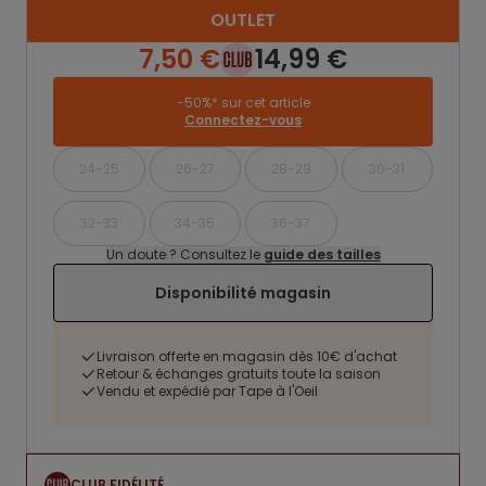
OUTLET
7,50 €
14,99 €
-50%* sur cet article
Connectez-vous
24-25
26-27
28-29
30-31
32-33
34-35
36-37
Un doute ? Consultez le
guide des tailles
Disponibilité magasin
Livraison offerte en magasin dès 10€ d'achat
Retour & échanges gratuits toute la saison
Vendu et expédié par Tape à l'Oeil
CLUB FIDÉLITÉ