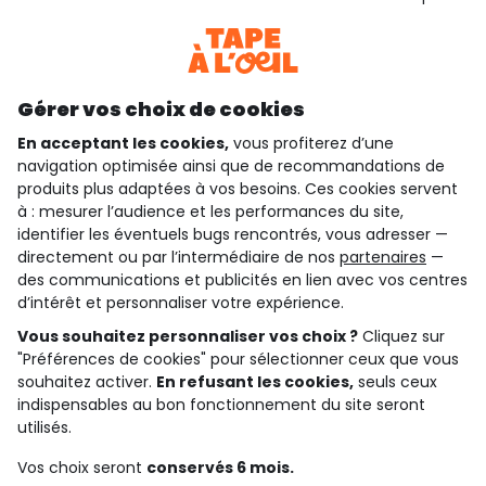
Consulter les CGU
Téléchargez notre application
Découvrir notre application
Gérer vos choix de cookies
En acceptant les cookies,
vous profiterez d’une
navigation optimisée ainsi que de recommandations de
qui sommes-nous ?
produits plus adaptées à vos besoins. Ces cookies servent
à : mesurer l’audience et les performances du site,
besoin d'aide ?
identifier les éventuels bugs rencontrés, vous adresser —
directement ou par l’intermédiaire de nos
partenaires
—
le club fidélité
des communications et publicités en lien avec vos centres
d’intérêt et personnaliser votre expérience.
notre catalogue
Vous souhaitez personnaliser vos choix ?
Cliquez sur
"Préférences de cookies" pour sélectionner ceux que vous
souhaitez activer.
En refusant les cookies,
seuls ceux
indispensables au bon fonctionnement du site seront
Conditions générales de ventes et d'utilisation
Conditions d’utilisation des réseaux sociaux
utilisés.
Politique de confidentialité
*Conditions des offres
Vos choix seront
conservés 6 mois.
Cookies et données personnelles