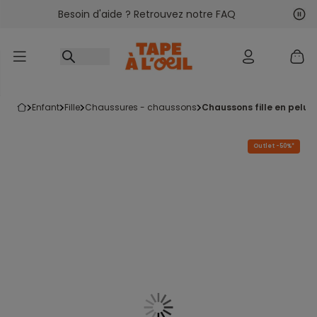
Besoin d'aide ? Retrouvez notre FAQ
Accéder au contenu
Sui
Pré
enfant
fille
chaussures - chaussons
chaussons fille en peluc
Outlet -50%*