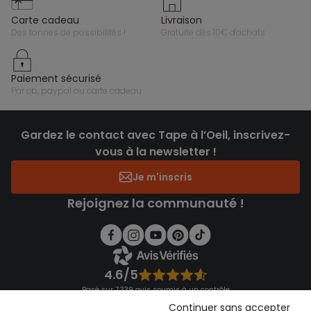
carte cadeau
livraison
des tonnes de possibilités !
gratuite dès 10€ d'achats
paiement sécurisé
par cb, paypal ou carte cadeau
Gardez le contact avec Tape à l’Oeil, inscrivez-
vous à la newsletter !
Je m'inscris
Rejoignez la communauté !
4.6/5
Basé sur 7 339 avis soumis à un contrôle
Voir l’attestation de confiance
Continuer sans accepter