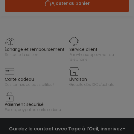
Ajouter au panier
échange et remboursement
service client
sur toute la saison
par whatsapp, e-mail ou
téléphone
carte cadeau
livraison
des tonnes de possibilités !
gratuite dès 10€ d'achats
paiement sécurisé
par cb, paypal ou carte cadeau
Gardez le contact avec Tape à l’Oeil, inscrivez-