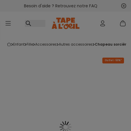
Besoin d'aide ? Retrouvez notre FAQ
Accéder au contenu
Sui
Pré
enfant
fille
accessoires
autres accessoires
chapeau sorcière pa
Outlet -50%*