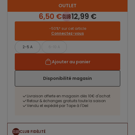
OUTLET
6,50 €
12,99 €
-50%* sur cet article
Connectez-vous
2-5 A
6-10 A
Ajouter au panier
Disponibilité magasin
Livraison offerte en magasin dès 10€ d'achat
Retour & échanges gratuits toute la saison
Vendu et expédié par Tape à l'Oeil
CLUB FIDÉLITÉ