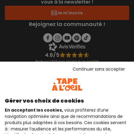
vous à la newsletter !
Je m'inscris
Rejoignez la communauté !
4.6/5
Basé sur 7 323 avis soumis à un contrôle
Voir l’attestation de confiance
Continuer sans accepter
Consulter les CGU
Téléchargez notre application
Découvrir notre application
Gérer vos choix de cookies
En acceptant les cookies,
vous profiterez d’une
navigation optimisée ainsi que de recommandations de
qui sommes-nous ?
produits plus adaptées à vos besoins. Ces cookies servent
à : mesurer l’audience et les performances du site,
besoin d'aide ?