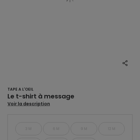
TAPE A L'OEIL
Le t-shirt à message
Voir la description
3 M
6 M
9 M
12 M