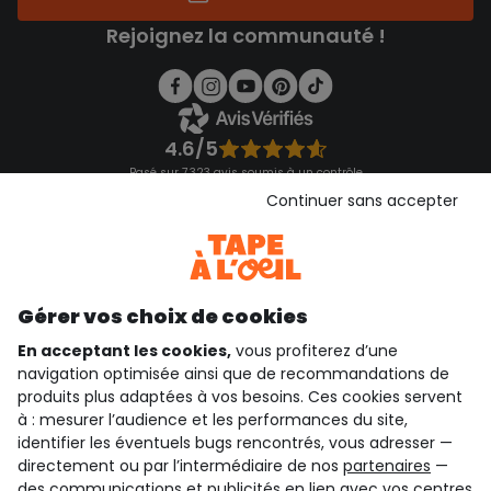
Rejoignez la communauté !
4.6/5
Basé sur 7 323 avis soumis à un contrôle
Voir l’attestation de confiance
Continuer sans accepter
Consulter les CGU
Téléchargez notre application
Découvrir notre application
Gérer vos choix de cookies
En acceptant les cookies,
vous profiterez d’une
navigation optimisée ainsi que de recommandations de
qui sommes-nous ?
produits plus adaptées à vos besoins. Ces cookies servent
à : mesurer l’audience et les performances du site,
besoin d'aide ?
identifier les éventuels bugs rencontrés, vous adresser —
directement ou par l’intermédiaire de nos
partenaires
—
le club fidélité
des communications et publicités en lien avec vos centres