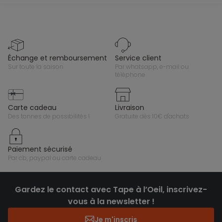
échange et remboursement
service client
sur toute la saison
par whatsapp, e-mail ou
téléphone
carte cadeau
livraison
des tonnes de possibilités !
gratuite dès 10€ d'achats
paiement sécurisé
par cb, paypal ou carte cadeau
Gardez le contact avec Tape à l’Oeil, inscrivez-
vous à la newsletter !
Je m'inscris