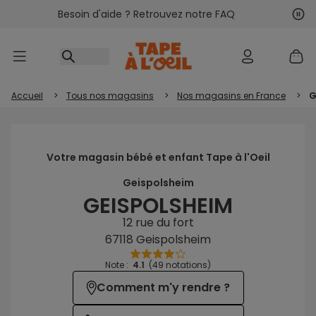
Besoin d'aide ? Retrouvez notre FAQ
Accéder au contenu
Sui
Pré
Accueil
>
Tous nos magasins
>
Nos magasins en France
>
G
Votre magasin bébé et enfant Tape à l'Oeil
Geispolsheim
GEISPOLSHEIM
12 rue du fort
67118 Geispolsheim
Note :
4.1
(49 notations)
Comment m'y rendre ?