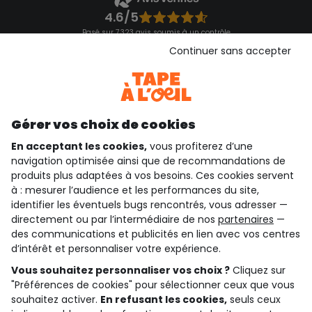
4.6/5
Basé sur 7 323 avis soumis à un contrôle
Voir l’attestation de confiance
Continuer sans accepter
Consulter les CGU
Téléchargez notre application
Découvrir notre application
Gérer vos choix de cookies
En acceptant les cookies,
vous profiterez d’une
navigation optimisée ainsi que de recommandations de
qui sommes-nous ?
produits plus adaptées à vos besoins. Ces cookies servent
à : mesurer l’audience et les performances du site,
besoin d'aide ?
identifier les éventuels bugs rencontrés, vous adresser —
directement ou par l’intermédiaire de nos
partenaires
—
le club fidélité
des communications et publicités en lien avec vos centres
d’intérêt et personnaliser votre expérience.
notre catalogue
Vous souhaitez personnaliser vos choix ?
Cliquez sur
"Préférences de cookies" pour sélectionner ceux que vous
souhaitez activer.
En refusant les cookies,
seuls ceux