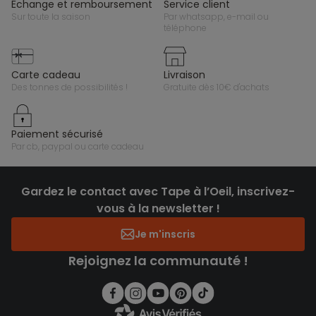
échange et remboursement
service client
sur toute la saison
par whatsapp, e-mail ou
téléphone
carte cadeau
livraison
des tonnes de possibilités !
gratuite dès 10€ d'achats
paiement sécurisé
par cb, paypal ou carte cadeau
Gardez le contact avec Tape à l’Oeil, inscrivez-
vous à la newsletter !
Je m'inscris
Rejoignez la communauté !