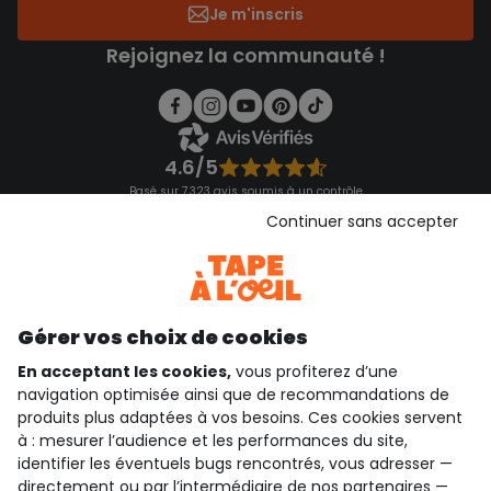
Je m'inscris
Rejoignez la communauté !
4.6/5
Basé sur 7 323 avis soumis à un contrôle
Voir l’attestation de confiance
Continuer sans accepter
Consulter les CGU
Téléchargez notre application
Découvrir notre application
Gérer vos choix de cookies
En acceptant les cookies,
vous profiterez d’une
navigation optimisée ainsi que de recommandations de
qui sommes-nous ?
produits plus adaptées à vos besoins. Ces cookies servent
à : mesurer l’audience et les performances du site,
besoin d'aide ?
identifier les éventuels bugs rencontrés, vous adresser —
directement ou par l’intermédiaire de nos
partenaires
—