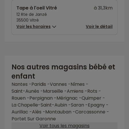
Tape à l'oeil Vitré
à 31,3km
12 Rte de Janzé
35500 Vitré
Voir les horaires
Voir le détail
Nos autres magasins bébé et
enfant
Nantes -Paridis
-
Vannes
-
Nîmes
-
Saint-Aunès
-
Marseille
-
Amiens
-
Rots
-
Rouen
-
Perpignan
-
Mérignac
-
Quimper
-
La Chapelle-Saint-Aubin
-
Saran
-
Epagny
-
Aurillac
-
Alès
-
Montauban
-
Carcassonne
-
Portet Sur Garonne
Voir tous les magasins