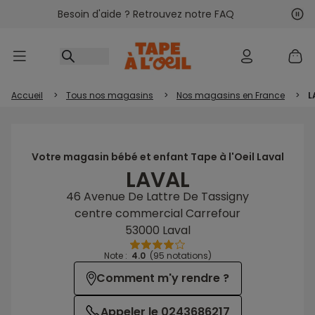
Besoin d'aide ? Retrouvez notre FAQ
Accéder au contenu
Sui
Pré
Accueil
>
Tous nos magasins
>
Nos magasins en France
>
L
Votre magasin bébé et enfant Tape à l'Oeil Laval
LAVAL
46 Avenue De Lattre De Tassigny
centre commercial Carrefour
53000 Laval
Note :
4.0
(95 notations)
Comment m'y rendre ?
Appeler le 0243686217