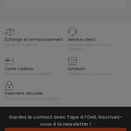
échange et remboursement
service client
sur toute la saison
par whatsapp, e-mail ou
téléphone
carte cadeau
livraison
des tonnes de possibilités !
gratuite dès 10€ d'achats
paiement sécurisé
par cb, paypal ou carte cadeau
Gardez le contact avec Tape à l’Oeil, inscrivez-
vous à la newsletter !