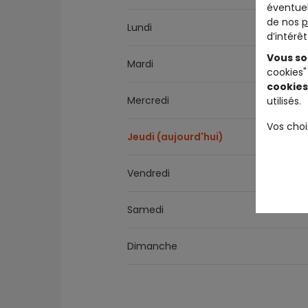
éventuel
de nos
p
Lundi
d’intérê
Vous so
Mardi
cookies"
cookies
Mercredi
utilisés.
Vos choi
Jeudi (aujourd'hui)
Vendredi
Samedi
Dimanche