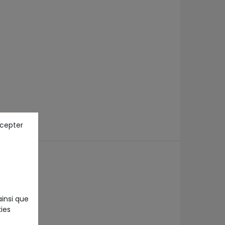
ccepter
ainsi que
ies