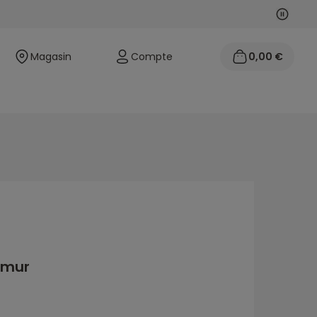
Suivan
Précéd
Magasin
Compte
0,00 €
umur