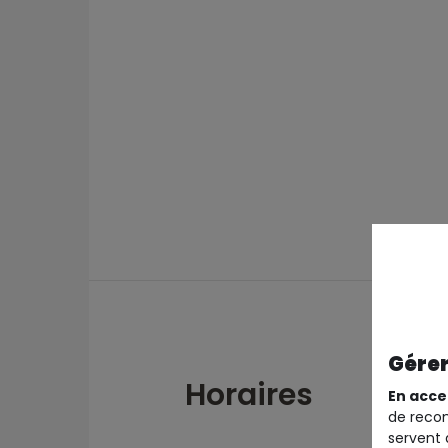
Gérer
Horaires
En acce
de recom
servent 