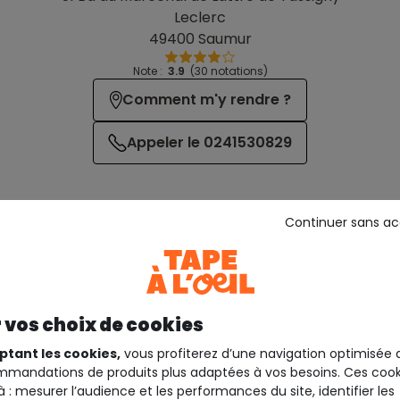
Leclerc
49400 Saumur
Note :
3.9
(30 notations)
Comment m'y rendre ?
Appeler le 0241530829
Continuer sans a
 vos choix de cookies
Services
ptant les cookies,
vous profiterez d’une navigation optimisée 
mandations de produits plus adaptées à vos besoins. Ces cook
à : mesurer l’audience et les performances du site, identifier les