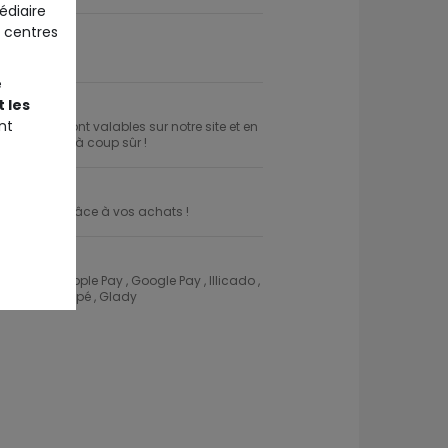
édiaire
 centres
n
e
 les
nt
es cadeaux sont valables sur notre site et en
aire plaisir à coup sûr !
 des euros grâce à vos achats !
 l'Oeil , Apple Pay , Google Pay , Illicado ,
do , Tir Groupé , Glady