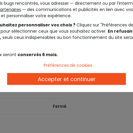
s bugs rencontrés, vous adresser — directement ou par l’interm
artenaires
— des communications et publicités en lien avec vos
09:30 - 19:30
Livraison en magasin
t et personnaliser votre expérience.
Livraison offerte dès 10€ en magasi
uhaitez personnaliser vos choix ?
Cliquez sur "Préférences d
09:30 - 19:30
 pour sélectionner ceux que vous souhaitez activer.
En refusant
Carte cadeau Tape à l'Oeil
,
seuls ceux indispensables au bon fonctionnement du site sero
Offrez la liberté de choisir ! Nos cart
magasin. C’est le cadeau idéal pour f
09:30 - 19:30
x seront
conservés 6 mois.
Programme de fidélité
09:30 - 19:30
Votre fidélité récompensée ! Gagnez
Préférences de cookies
09:30 - 20:00
Modes de paiement
Accepter et continuer
Cartes Bancaires , Carte Cadeau Tape à
Kadeos Edenred , Cadhoc , Bimpli Ca
09:30 - 20:00
Fermé