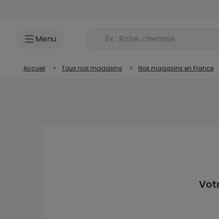
Accéder au contenu
Rechercher un produit
Menu
Accueil
>
Tous nos magasins
>
Nos magasins en France
Vot