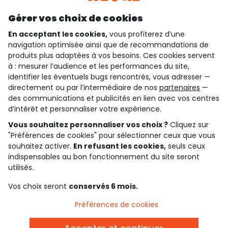
Découvrir notre application
Gérer vos choix de cookies
En acceptant les cookies,
vous profiterez d’une
navigation optimisée ainsi que de recommandations de
qui sommes-nous ?
produits plus adaptées à vos besoins. Ces cookies servent
à : mesurer l’audience et les performances du site,
besoin d'aide ?
identifier les éventuels bugs rencontrés, vous adresser —
directement ou par l’intermédiaire de nos
partenaires
—
le club fidélité
des communications et publicités en lien avec vos centres
d’intérêt et personnaliser votre expérience.
notre catalogue
Vous souhaitez personnaliser vos choix ?
Cliquez sur
"Préférences de cookies" pour sélectionner ceux que vous
souhaitez activer.
En refusant les cookies,
seuls ceux
indispensables au bon fonctionnement du site seront
Conditions générales de ventes et d'utilisation
Conditions d’utilisation des réseaux sociaux
utilisés.
Politique de confidentialité
*Conditions des offres
Vos choix seront
conservés 6 mois.
Cookies et données personnelles
Accessibilité : partiellement conforme
Préférences de cookies
Paramètres des cookies