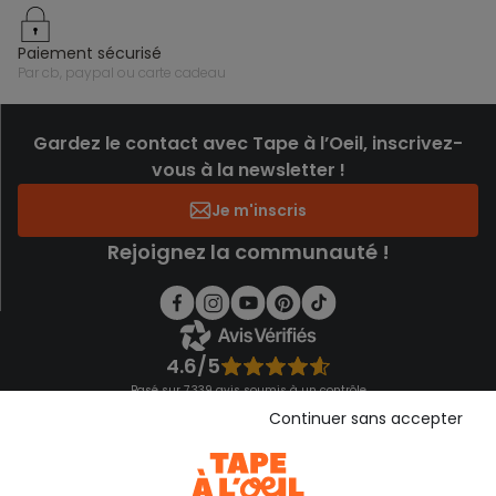
paiement sécurisé
par cb, paypal ou carte cadeau
Gardez le contact avec Tape à l’Oeil, inscrivez-
vous à la newsletter !
Je m'inscris
Rejoignez la communauté !
4.6/5
Basé sur 7 339 avis soumis à un contrôle
Voir l’attestation de confiance
Continuer sans accepter
Consulter les CGU
Téléchargez notre application