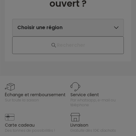
ouvert ?
Rechercher
échange et remboursement
service client
sur toute la saison
par whatsapp, e-mail ou
téléphone
carte cadeau
livraison
des tonnes de possibilités !
gratuite dès 10€ d'achats