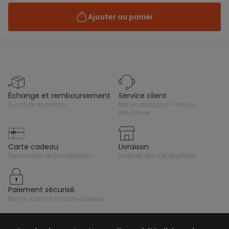
Ajouter au panier
échange et remboursement
service client
sur toute la saison
par whatsapp, e-mail ou
téléphone
carte cadeau
livraison
des tonnes de possibilités !
gratuite dès 10€ d'achats
paiement sécurisé
par cb, paypal ou carte cadeau