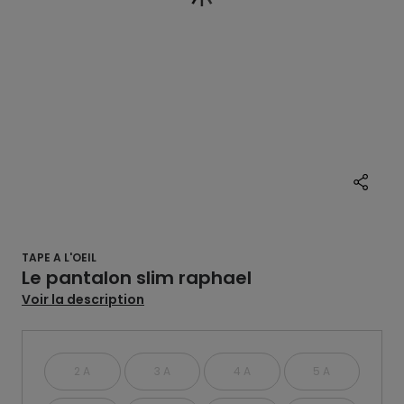
TAPE A L'OEIL
Le pantalon slim raphael
Voir la description
2 A
3 A
4 A
5 A