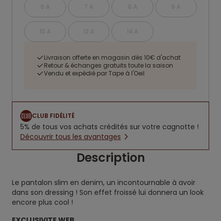
6 A
7 A
8 A
9 A
10 A
12 A
14 A
Livraison offerte en magasin dès 10€ d'achat
Retour & échanges gratuits toute la saison
Vendu et expédié par Tape à l'Oeil
CLUB FIDÉLITÉ
5% de tous vos achats crédités sur votre cagnotte !
Découvrir tous les avantages
Description
Le pantalon slim en denim, un incontournable à avoir
dans son dressing ! Son effet froissé lui donnera un look
encore plus cool !
EXCLUSIVITE WEB